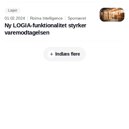
Lager
01.02.2024
Roima Intelligence
Sponseret
Ny LOGIA-funktionalitet styrker
varemodtagelsen
Indlæs flere
Udgiver
Horisont Gruppen a/s
Strandlodsvej 44
2300 København S
Telefon:
53506060