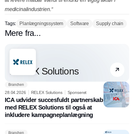
at levere målbar værdi til endnu en vigtig aktør i
medicinalindustrien.”
Tags:
Planlægningssystem
Software
Supply chain
Mere fra...
Partner
RELEX Solutions
Branchen
28.04.2026
RELEX Solutions
Sponseret
ICA udvider succesfuldt partnerskab
med RELEX Solutions til også at
inkludere kampagneplanlægning
Branchen