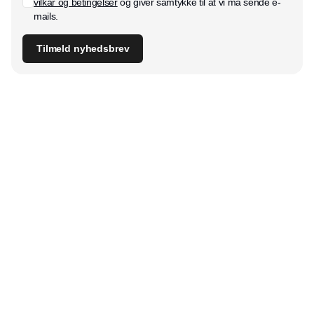
vilkår og betingelser
og giver samtykke til at vi må sende e-
mails.
Tilmeld nyhedsbrev
Udgiver
Horisont Gruppen a/s
Strandlodsvej 44
2300 København S
Telefon:
53506060
www.horisontgruppen.dk
Indhold
Digital & tech
Produktion
Jobmarked