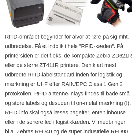
RFID-området begynder for alvor at røre på sig mht.
udbredelse. Få et indblik i hele "RFID-kæden". På
printersiden er det f.eks. de kompakte Zebra ZD621R
eller de større ZT411R printere. Den klart mest
udbredte RFID-labelstandard inden for logistik og
mærkning er UHF efter RAIN/EPC Class 1 Gen 2
protokollen. RFID antenne-inlays findes til både små
og store labels og desuden til on-metal mærkning (!).
RFID-info skal også læses bagefter, enten inhouse
eller i de senere led i logistikkæden. Vi medbringer
bl.a. Zebras RFD40 og de super-industrielle RFD90