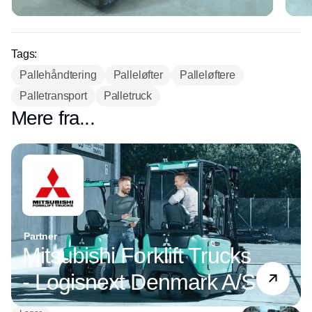
Tags:
Pallehåndtering
Palleløfter
Palleløftere
Palletransport
Palletruck
Mere fra...
Partner
Mitsubishi Forklift Trucks
- Logisnext Denmark A/S