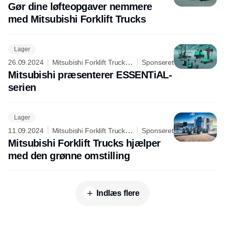
Logisnext Denmark A/S
Gør dine løfteopgaver nemmere
med Mitsubishi Forklift Trucks
Lager
26.09.2024
Mitsubishi Forklift Trucks -
Sponseret
Logisnext Denmark A/S
Mitsubishi præsenterer ESSENTiAL-
serien
Lager
11.09.2024
Mitsubishi Forklift Trucks -
Sponseret
Logisnext Denmark A/S
Mitsubishi Forklift Trucks hjælper
med den grønne omstilling
Indlæs flere