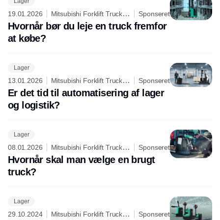
Lager
19.01.2026
Mitsubishi Forklift Trucks -
Sponseret
Logisnext Denmark A/S
Hvornår bør du leje en truck fremfor
at købe?
Lager
13.01.2026
Mitsubishi Forklift Trucks -
Sponseret
Logisnext Denmark A/S
Er det tid til automatisering af lager
og logistik?
Lager
08.01.2026
Mitsubishi Forklift Trucks -
Sponseret
Logisnext Denmark A/S
Hvornår skal man vælge en brugt
truck?
Lager
29.10.2024
Mitsubishi Forklift Trucks -
Sponseret