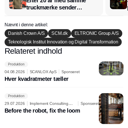
Efter 20 år med samme
truckmærke sender
lagerchef stafetten videre
hos INOX
Nævnt i denne artikel:
Danish Crown A/S
SCM.dk
ELTRONIC Group A/S
Teknologisk Institut Innovation og Digital Transformation
Relateret indhold
Annonce
Produktion
04.08.2026
SCANLOX ApS
Sponseret
Hver kvadratmeter tæller
Produktion
29.07.2026
Implement Consulting
Sponseret
Group
Before the robot, fix the loom