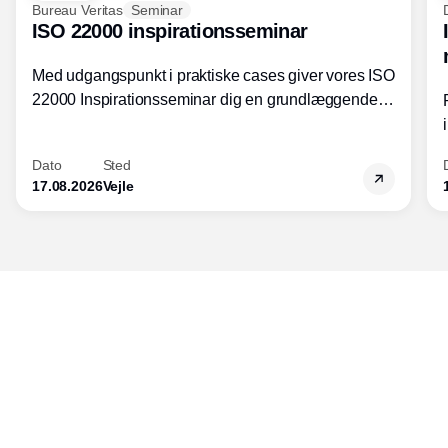
Bureau Veritas
Seminar
ISO 22000 inspirationsseminar
Med udgangspunkt i praktiske cases giver vores ISO
22000 Inspirationsseminar dig en grundlæggende
forståelse for fortolkning af ISO 22000 standardens
kravelementer og opbygning samt
Dato
Sted
fødevarestandardens integration med andre
17.08.2026
Vejle
standarder.
Udgiver
Horisont Gruppen a/s
Strandlodsvej 44