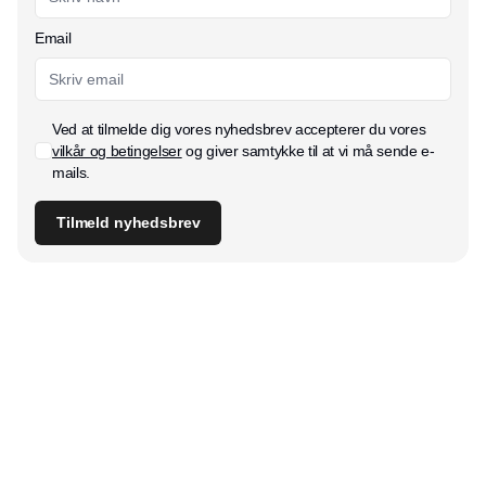
Email
Ved at tilmelde dig vores nyhedsbrev accepterer du vores
vilkår og betingelser
og giver samtykke til at vi må sende e-
mails.
Tilmeld nyhedsbrev
Udgiver
Horisont Gruppen a/s
Strandlodsvej 44
2300 København S