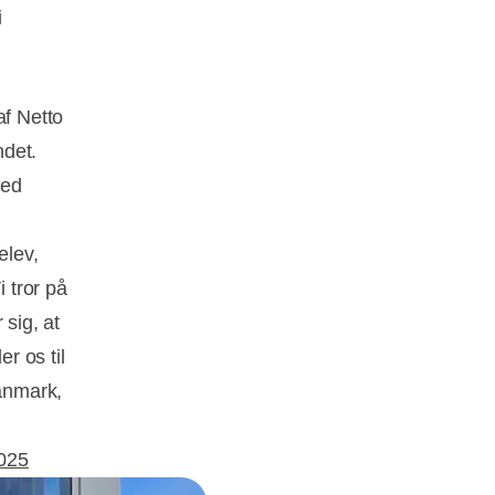
i
af Netto
ndet.
med
elev,
i tror på
 sig, at
r os til
Danmark,
2025