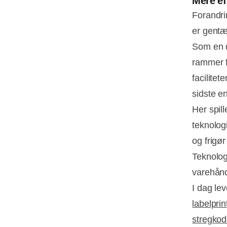
Mere eff
Forandri
er gentæ
Som en d
rammer f
facilitet
sidste e
Her spil
teknolog
og frigør
Teknologi
varehånd
I dag le
labelprin
stregko