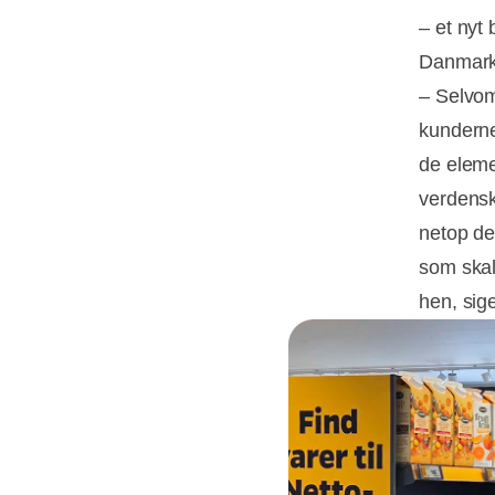
– et nyt 
Danmark
– Selvom
kunderne
de eleme
verdensk
netop de
som skal
hen, sig