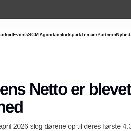
arked
Events
SCM Agendaen
Indspark
Temaer
Partnere
Nyhed
ens Netto er blevet
ghed
pril 2026 slog dørene op til deres første 4.