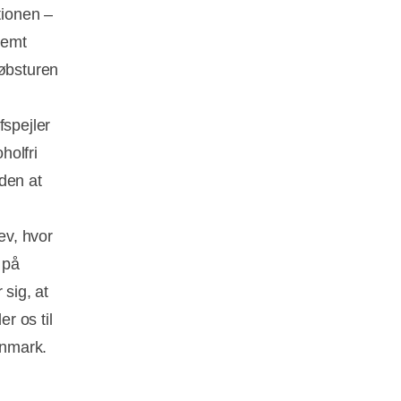
tionen –
gemt
købsturen
fspejler
holfri
uden at
ev, hvor
 på
 sig, at
r os til
anmark.