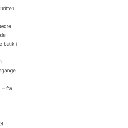
Driften
bedre
ede
 butik i
m
dsgange
 – fra
et