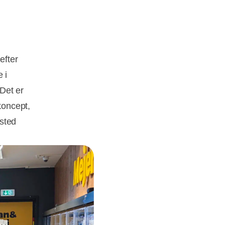
efter
 i
Det er
koncept,
sted