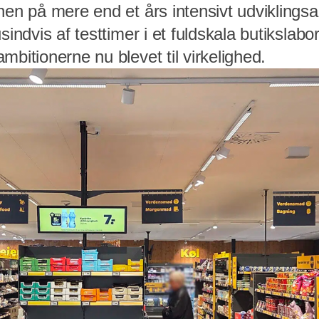
nen på mere end et års intensivt udviklings
sindvis af testtimer i et fuldskala butikslab
mbitionerne nu blevet til virkelighed.