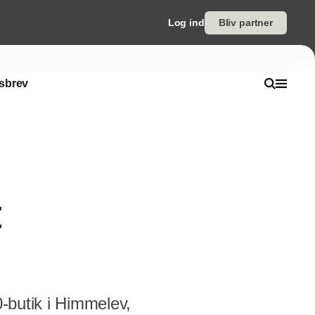
Log ind
Bliv partner
sbrev
0-butik i Himmelev,