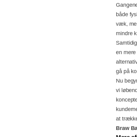
Gangene 
både fysi
væk, men
mindre k
Samtidig
en mere v
alternati
gå på k
Nu begyn
vi løbend
konceptet
kunderne
at trækk
Braw Ba