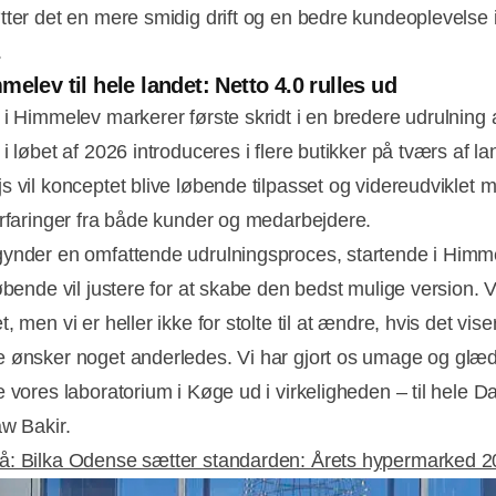
tter det en mere smidig drift og en bedre kundeoplevelse 
.
melev til hele landet: Netto 4.0 rulles ud
 i Himmelev markerer første skridt i en bredere udrulning 
i løbet af 2026 introduceres i flere butikker på tværs af la
s vil konceptet blive løbende tilpasset og videreudviklet 
erfaringer fra både kunder og medarbejdere.
ynder en omfattende udrulningsproces, startende i Himm
øbende vil justere for at skabe den bedst mulige version. V
, men vi er heller ikke for stolte til at ændre, hvis det viser
 ønsker noget anderledes. Vi har gjort os umage og glæde
e vores laboratorium i Køge ud i virkeligheden – til hele 
aw Bakir.
: Bilka Odense sætter standarden: Årets hypermarked 