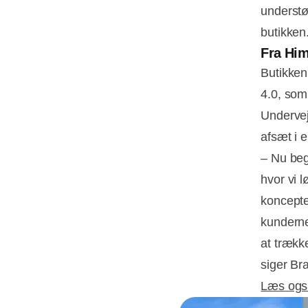
understø
butikken
Fra Him
Butikken
4.0, som 
Undervej
afsæt i 
– Nu beg
hvor vi l
konceptet
kunderne
at trækk
siger Br
Læs også