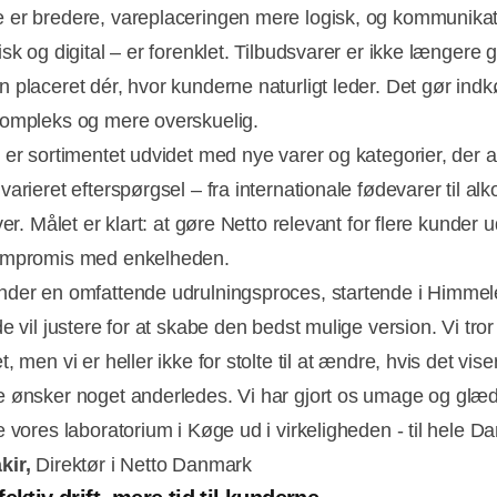
er bredere, vareplaceringen mere logisk, og kommunika
sk og digital – er forenklet. Tilbudsvarer er ikke længere 
 placeret dér, hvor kunderne naturligt leder. Det gør ind
ompleks og mere overskuelig.
 er sortimentet udvidet med nye varer og kategorier, der a
arieret efterspørgsel – fra internationale fødevarer til alko
ver. Målet er klart: at gøre Netto relevant for flere kunder 
ompromis med enkelheden.
der en omfattende udrulningsproces, startende i Himmel
e vil justere for at skabe den bedst mulige version. Vi tror
, men vi er heller ikke for stolte til at ændre, hvis det viser
 ønsker noget anderledes. Vi har gjort os umage og glæde
e vores laboratorium i Køge ud i virkeligheden - til hele D
kir,
Direktør i Netto Danmark