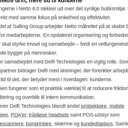
ektiv drift, mere tid til kunderne
ngerne i Netto 4.0 rækker ud over det synlige butiksmiljø. 
nkt med samme fokus på enkelhed og effektivitet.
el af Salling Group arbejder Netto målrettet på at skabe 
or medarbejderne. En opdateret organisering og forbedr
er skal styrke trivsel og samarbejde – fordi en velfungerende
nde bygger på mennesker.
ler samarbejdet med Delfi Technologies en vigtig rolle. So
ipartner bidrager Delfi med løsninger, der forenkler arbej
 tid til det, der betyder mest i hverdagen: kunderne.
en fungerer som et praktisk værktøj til at reducere friktion
tering og overblik til intern kommunikation.
verer Delfi Technologies blandt andet
pristjekkere
,
mobile
tere
,
PDA’er
,
trådløse headsets
samt POS-udstyr som
descannere
,
bonprintere
, skærme og
kundedisplays
. Saml