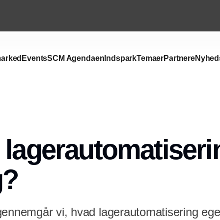
arked
Events
SCM Agendaen
Indspark
Temaer
Partnere
Nyhed
 lagerautomatiserin
g?
gennemgår vi, hvad lagerautomatisering egen