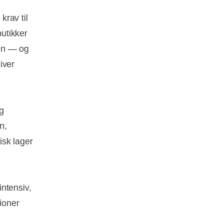
krav til
butikker
den — og
iver
g
n,
isk lager
ntensiv,
ioner