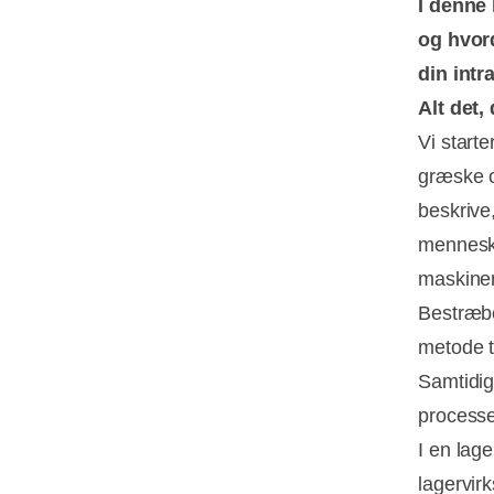
I denne
og hvor
din intr
Alt det,
Vi start
græske o
beskrive,
menneske
maskinen
Bestræbe
metode ti
Samtidig
processe
I en lag
lagervir