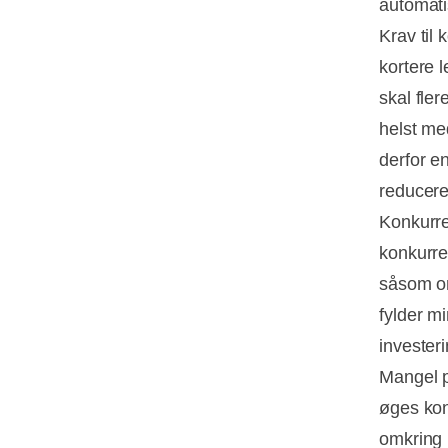
automatis
Krav til 
kortere l
skal fle
helst me
derfor en
reducere 
Konkurre
konkurre
såsom om
fylder m
investeri
Mangel p
øges kon
omkring 