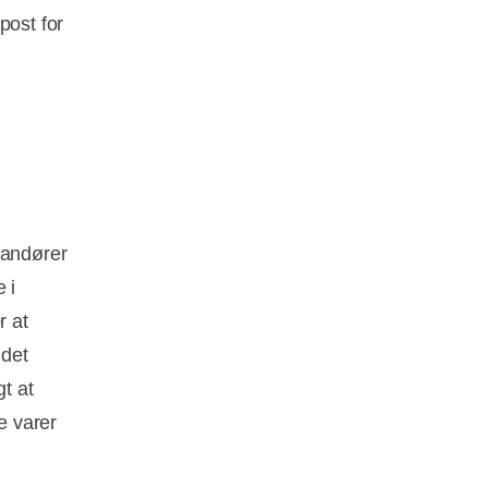
post for
randører
 i
r at
 det
gt at
e varer