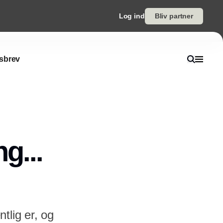
Log ind
Bliv partner
sbrev
g...
tlig er, og