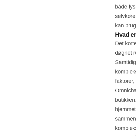
både fys
selvkøre
kan bruge
Hvad er
Det kort
døgnet r
Samtidig
kompleks
faktorer,
Omnichann
butikken,
hjemmet 
sammenlæ
kompleks