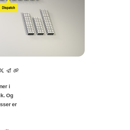
ner i
ik. Og
sser er