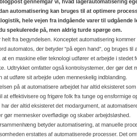
 blogpost gennemgår vi, hvad lagerautomatisering egen
dan automatisering kan bruges til at optimere process
alogistik, hele vejen fra indgående varer til udgående l
 du spekulerede på, men aldrig turde spørge om.
er helt fra begyndelsen. Konceptet automatisering kommer 
rd automatos, der betyder ”på egen hand”, og bruges til a
 at en maskine eller teknologi udfører et arbejde i stedet f
. Udtrykket omfatter også kontrolsystemer, der gør det mu
 at udføre sit arbejde uden menneskelig indblanding.
lsen på at automatisere arbejdet har altid eksisteret som
l at effektivisere og frigøre folk fra tunge og ensformige 
 har der altid eksisteret det modargument, at automatiser
r gør mennesker overflødige og skaber arbejdsløshed.
ersammenhæng betyder automatisering, at manuelle proce
ksomheden erstattes af automatiserede processer. Det omf