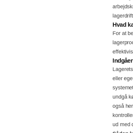
arbejdsk
lagerdrift
Hvad ka
For at b
lagerpro
effektivi
Indgåen
Lagerets
eller eg
systemet
undgå kø
også her,
kontrolle
ud med 