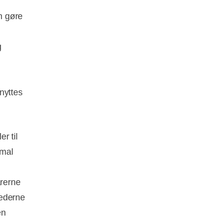
n gøre
g
g
nyttes
r til
imal
arerne
hederne
en