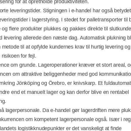
ering for at opretholde produktiviteten.
korte leveringstider. Stigningen i e-handel har også betydet 
everingstider i lagerstyring. I stedet for palletransporter til 
re og flere produkter plukkes og pakkes direkte til slutkun
d levering allerede den næste dag. Automatisk plukning bl
 metode til at opfylde kundernes krav til hurtig levering og
risikoen for fejl.
nce om grunde. Lageroperationer kræver et stort areal, o
ncen om attraktive beliggenheder med god kommunikatio
kring Jönköping og Örebro, er knivskarp. Et fuldautomat
indre end et manuelt lager og kan derfor blive en rentabel
ng.
å lagerpersonale. Da e-handel gør lagerdriften mere pluki
kurrencen om kompetent lagerpersonale også. Især i reg
landets logistikknudepunkter er det vanskeligt at finde