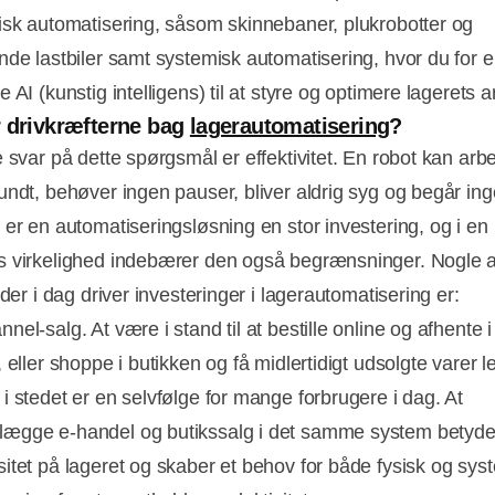
isk automatisering, såsom skinnebaner, plukrobotter og
nde lastbiler samt systemisk automatisering, hvor du for
 AI (kunstig intelligens) til at styre og optimere lagerets 
 drivkræfterne bag
lagerautomatisering
?
e svar på dette spørgsmål er effektivitet. En robot kan arb
undt, behøver ingen pauser, bliver aldrig syg og begår inge
 er en automatiseringsløsning en stor investering, og i en
 virkelighed indebærer den også begrænsninger. Nogle a
 der i dag driver investeringer i lagerautomatisering er:
el-salg. At være i stand til at bestille online og afhente i
 eller shoppe i butikken og få midlertidigt udsolgte varer le
i stedet er en selvfølge for mange forbrugere i dag. At
gge e-handel og butikssalg i det samme system betyder
itet på lageret og skaber et behov for både fysisk og sys