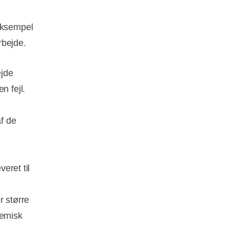
 eksempel
arbejde.
ejde
n fejl.
f de
veret til
 større
temisk