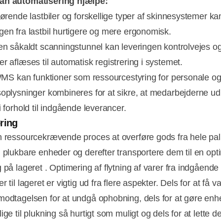
an automatisering hjælpe:
rende lastbiler og forskellige typer af skinnesystemer ka
gen fra lastbil hurtigere og mere ergonomisk.
 såkaldt scanningstunnel kan leveringen kontrolvejes o
er aflæses til automatisk registrering i systemet.
MS kan funktioner som ressourcestyring for personale o
soplysninger kombineres for at sikre, at medarbejderne ud
i forhold til indgående leverancer.
ring
n ressourcekrævende proces at overføre gods fra hele palle
g plukbare enheder og derefter transportere dem til en opt
 på lageret . Optimering af flytning af varer fra indgående
r til lageret er vigtig ud fra flere aspekter. Dels for at få v
modtagelsen for at undgå ophobning, dels for at gøre en
ige til plukning så hurtigt som muligt og dels for at lette d