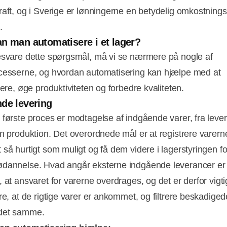
raft, og i Sverige er lønningerne en betydelig omkostnings
.
n man automatisere i et lager?
esvare dette spørgsmål, må vi se nærmere på nogle af
cesserne, og hvordan automatisering kan hjælpe med at
sere, øge produktiviteten og forbedre kvaliteten.
de levering
 første proces er modtagelse af indgående varer, fra leve
en produktion. Det overordnede mål er at registrere varerne
 så hurtigt som muligt og få dem videre i lagerstyringen fo
dannelse. Hvad angår eksterne indgående leverancer er
 at ansvaret for varerne overdrages, og det er derfor vigti
re, at de rigtige varer er ankommet, og filtrere beskadiged
det samme.