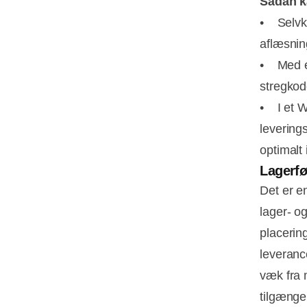
Sådan k
• Selvkø
aflæsnin
• Med en
stregkod
• I et W
levering
optimalt 
Lagerfø
Det er e
lager- o
placering
leverance
væk fra 
tilgængel