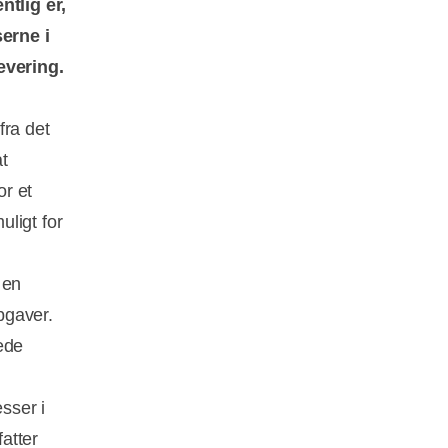
tlig er,
erne i
evering.
fra det
t
or et
ligt for
 en
opgaver.
ede
sser i
atter