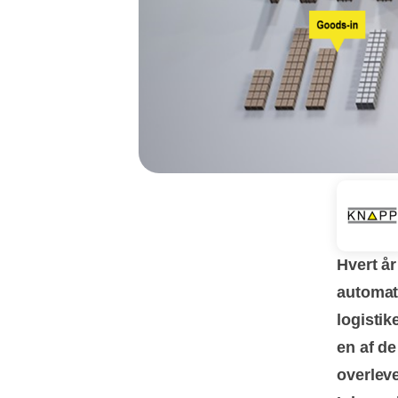
Hvert år
automati
logistik
en af de
overlev