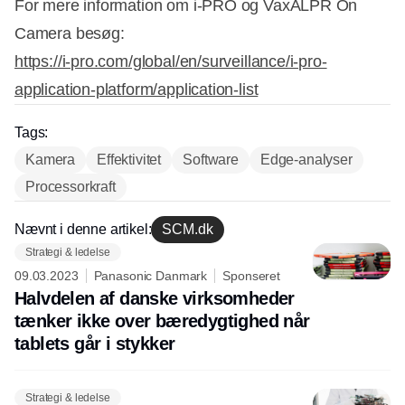
For mere information om i-PRO og VaxALPR On
Camera besøg:
https://i-pro.com/global/en/surveillance/i-pro-
application-platform/application-list
Tags:
Kamera
Effektivitet
Software
Edge-analyser
Processorkraft
Nævnt i denne artikel:
SCM.dk
Strategi & ledelse
09.03.2023
Panasonic Danmark
Sponseret
Halvdelen af danske virksomheder
tænker ikke over bæredygtighed når
tablets går i stykker
Strategi & ledelse