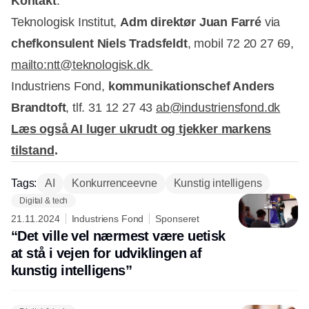
Kontakt
:
Teknologisk Institut,
Adm direktør Juan Farré
via
chefkonsulent
Niels Tradsfeldt
, mobil 72 20 27 69,
mailto:ntt@teknologisk.dk
Industriens Fond,
kommunikationschef Anders
Brandtoft
, tlf. 31 12 27 43
ab@industriensfond.dk
Læs også AI luger ukrudt og tjekker markens
tilstand
.
Tags:
AI
Konkurrenceevne
Kunstig intelligens
Digital & tech
21.11.2024
Industriens Fond
Sponseret
“Det ville vel nærmest være uetisk
at stå i vejen for udviklingen af
kunstig intelligens”