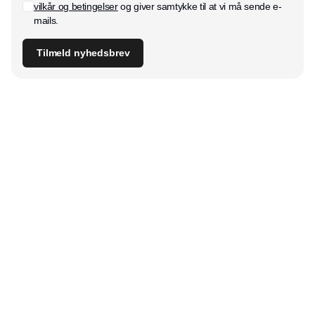
vilkår og betingelser
og giver samtykke til at vi må sende e-
mails.
Tilmeld nyhedsbrev
Udgiver
Horisont Gruppen a/s
Strandlodsvej 44
2300 København S
Telefon:
53506060
www.horisontgruppen.dk
Indhold
Digital & tech
Produktion
Jobmarked