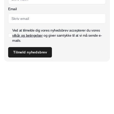
Email
Ved at tilmelde dig vores nyhedsbrev accepterer du vores
vilkår og betingelser
og giver samtykke til at vi må sende e-
mails.
Tilmeld nyhedsbrev
Udgiver
Horisont Gruppen a/s
Strandlodsvej 44
2300 København S