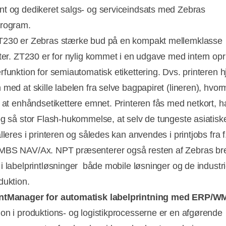
t og dedikeret salgs- og serviceindsats med Zebras
program.
T230 er Zebras stærke bud på en kompakt mellemklasse
nter. ZT230 er for nylig kommet i en udgave med intern opr
rfunktion for semiautomatisk etikettering. Dvs. printeren 
 med at skille labelen fra selve bagpapiret (lineren), hvo
t at enhåndsetikettere emnet. Printeren fås med netkort, ha
og så stor Flash-hukommelse, at selv de tungeste asiatisk
lleres i printeren og således kan anvendes i printjobs fra f
MBS NAV/Ax. NPT præsenterer også resten af Zebras br
 labelprintløsninger  både mobile løsninger og de industriel
duktion.
ntManager for automatisk labelprintning med ERP/W
on i produktions- og logistikprocesserne er en afgørende