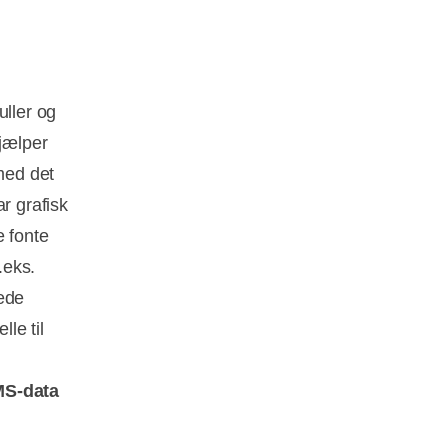
uller og
hjælper
rmed det
r grafisk
e fonte
.eks.
ede
le til
MS-data