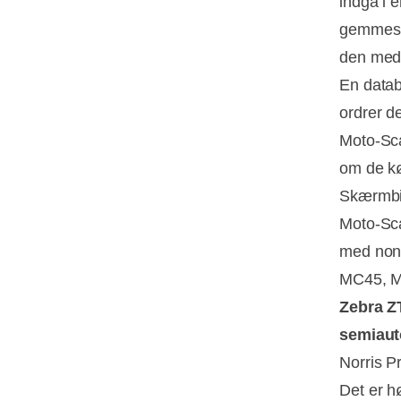
indgå i 
gemmes f
den med
En datab
ordrer de
Moto-Sca
om de kø
Skærmbil
Moto-Sca
med non
MC45, M
Zebra Z
semiaut
Norris P
Det er h