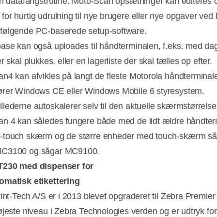
en datafangstrutine. Moto-Scan opsætninger kan editeres 
or hurtig udrulning til nye brugere eller nye opgaver ved 
følgende PC-baserede setup-software.
ase kan også uploades til håndterminalen, f.eks. med da
r skal plukkes, eller en lagerliste der skal tælles op efter.
n4 kan afvikles på langt de fleste Motorola håndterminal
rer Windows CE eller Windows Mobile 6 styresystem.
lederne autoskalerer selv til den aktuelle skærmstørrelse
n 4 kan således fungere både med de lidt ældre håndter
-touch skærm og de større enheder med touch-skærm s
C3100 og sågar MC9100.
T230 med dispenser for
omatisk etikettering
rint-Tech A/S er i 2013 blevet opgraderet til Zebra Premier
øjeste niveau i Zebra Technologies verden og er udtryk fo