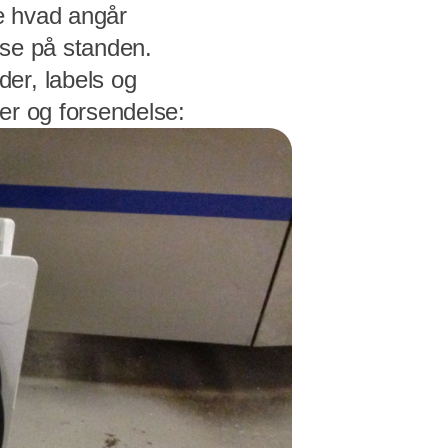
de hvad angår
lse på standen.
er, labels og
ger og forsendelse: