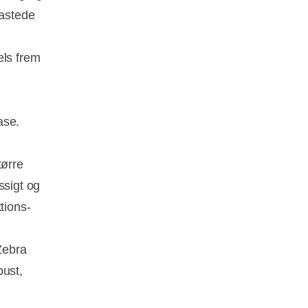
astede
els frem
ase.
tørre
ssigt og
tions-
Zebra
bust,