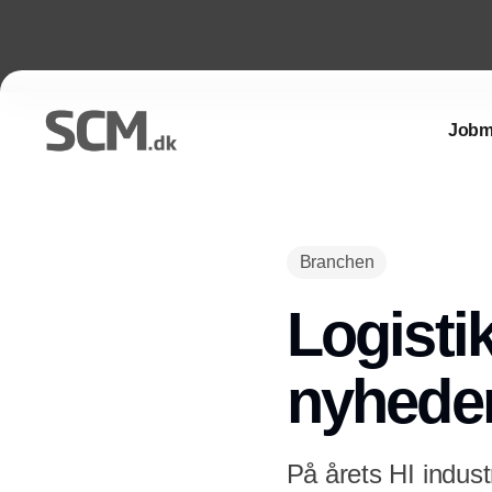
Jobm
Branchen
Logisti
nyheder
På årets HI indust