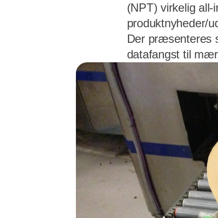
(NPT) virkelig all
produktnyheder/ud
Der præsenteres s
datafangst til mær