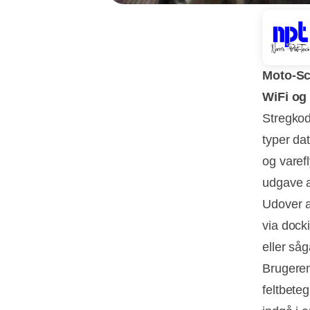
Moto-Sc
WiFi og
Stregkod
typer da
og varefl
udgave a
Udover a
via dock
eller så
Brugeren
feltbete