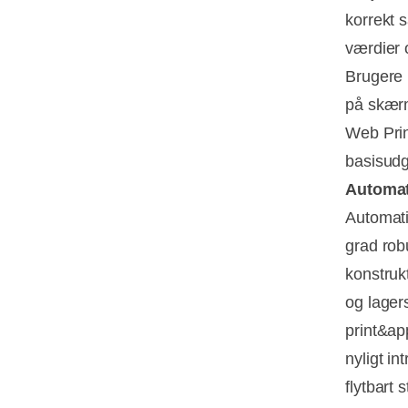
korrekt 
værdier 
Brugere 
på skærm
Web Prin
basisudg
Automati
Automati
grad rob
konstruk
og lager
print&ap
nyligt i
flytbart 