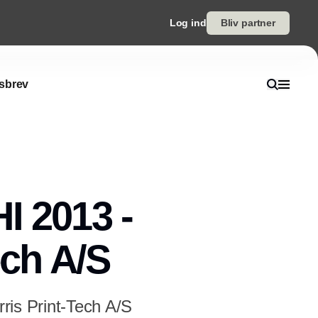
Log ind
Bliv partner
sbrev
I 2013 -
ech A/S
rris Print-Tech A/S