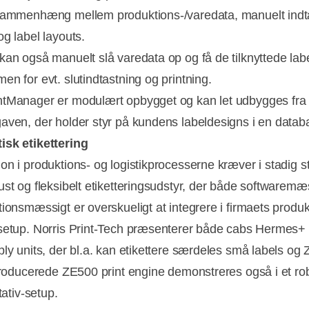
sammenhæng mellem produktions-/varedata, manuelt indt
og label layouts.
kan også manuelt slå varedata op og få de tilknyttede lab
en for evt. slutindtastning og printning.
tManager er modulært opbygget og kan let udbygges fra
aven, der holder styr på kundens labeldesigns i en datab
sk etikettering
on i produktions- og logistikprocesserne kræver i stadig s
ust og fleksibelt etiketteringsudstyr, der både softwaremæ
tionsmæssigt er overskueligt at integrere i firmaets produk
setup. Norris Print-Tech præsenterer både cabs Hermes+
ply units, der bl.a. kan etikettere særdeles små labels og 
ntroducerede ZE500 print engine demonstreres også i et ro
stativ-setup.