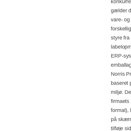
konkurre
gælder d
vare- og 
forskell
styre fr
labelopm
ERP-sys
emballag
Norris Pr
baseret p
miljø. De
firmaets
format), 
på skærm
tilføje s