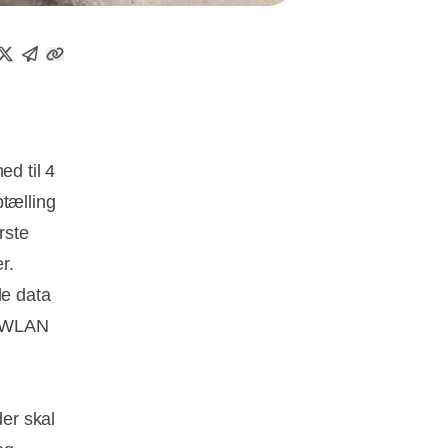
ed til 4
ptælling
rste
r.
e data
ia WLAN
der skal