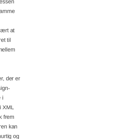
cessen
e samme
vært at
t til
mellem
r, der er
sign-
 i
 i XML
sk frem
eren kan
hurtig og