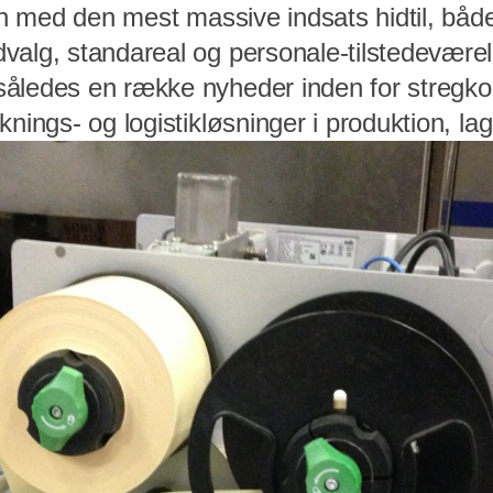
-in med den mest massive indsats hidtil, bå
valg, standareal og personale-tilstedevære
åledes en række nyheder inden for stregkod
knings- og logistikløsninger i produktion, la