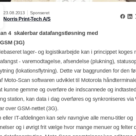
23.08.2013
Sponseret
Norris Print-Tech A/S
an 4  skalerbar datafangstløsning med
 GSM (3G)
ebaseret lager- og logistikarbejde kan i princippet koges n
tafangst - varemodtagelse, afsendelse (plukning), statuso
ytning (lokationsflytning). Dette var baggrunden for den fø
f Moto-Scan softwaren udviklet til Motorola håndterminale
t kunne gemme og overføre de indscannede og indtasted
ing station, kan data i dag overføres og synkroniseres v
gar over GSM-nettet (3G).
 eller IT-afdelingen kan selv navngive alle menu-titler og
gnelser og i øvrigt frit vælge hvor mange menuer og felter 