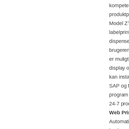
kompeten
produkt
Model Z
labelpri
dispense
brugeren
er mulig
display 
kan insta
SAP og 
program i
24-7 pro
Web Pri
Automati