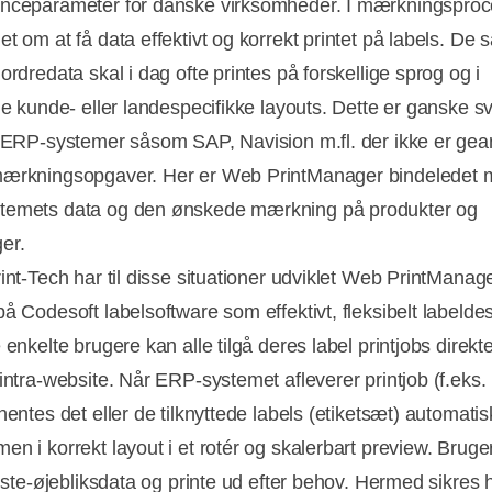
nceparameter for danske virksomheder. I mærkningspro
et om at få data effektivt og korrekt printet på labels. D
ordredata skal i dag ofte printes på forskellige sprog og i
ige kunde- eller landespecifikke layouts. Dette er ganske s
a ERP-systemer såsom SAP, Navision m.fl. der ikke er geare
ærkningsopgaver. Her er Web PrintManager bindeledet 
temets data og den ønskede mærkning på produkter og
er.
int-Tech har til disse situationer udviklet Web PrintManage
å Codesoft labelsoftware som effektivt, fleksibelt labelde
 enkelte brugere kan alle tilgå deres label printjobs direkte
 intra-website. Når ERP-systemet afleverer printjob (f.eks.
hentes det eller de tilknyttede labels (etiketsæt) automati
en i korrekt layout i et rotér og skalerbart preview. Brug
idste-øjebliksdata og printe ud efter behov. Hermed sikres 