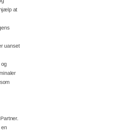
og
hjælp at
gens
er uanset
 og
minaler
åsom
 Partner.
r en