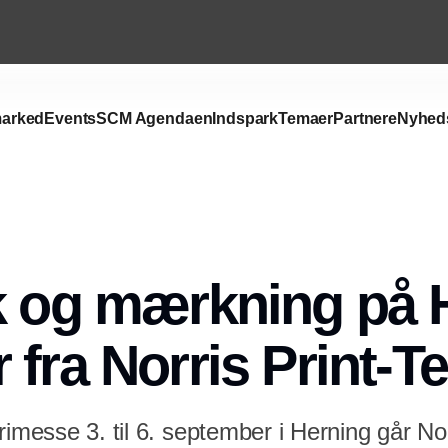
arked
Events
SCM Agendaen
Indspark
Temaer
Partnere
Nyhed
k og mærkning på H
 fra Norris Print-T
rimesse 3. til 6. september i Herning går No