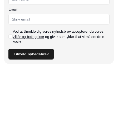
Email
Ved at tilmelde dig vores nyhedsbrev accepterer du vores
vilkår og betingelser
og giver samtykke til at vi må sende e-
mails.
Tilmeld nyhedsbrev
Udgiver
Horisont Gruppen a/s
Strandlodsvej 44
2300 København S