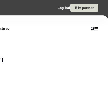
Log ind
Bliv partner
sbrev
n