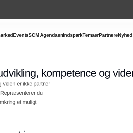
arked
Events
SCM Agendaen
Indspark
Temaer
Partnere
Nyhed
 udvikling, kompetence og vide
 viden er ikke partner
. Repræsenterer du
mkring et muligt