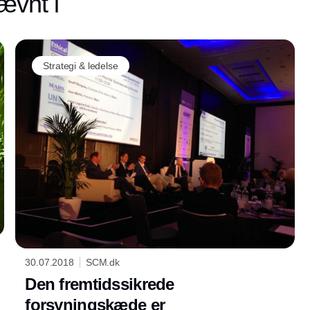
ævnt i
Strategi & ledelse
30.07.2018
SCM.dk
Den fremtidssikrede
forsyningskæde er