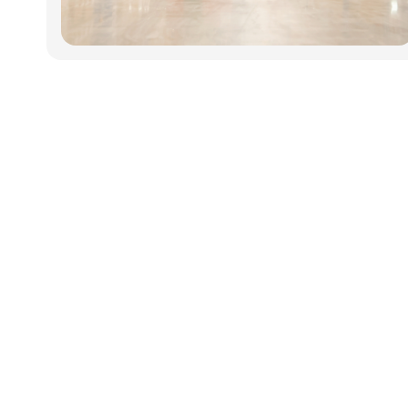
Udgiver
Horisont Gruppen a/s
Strandlodsvej 44