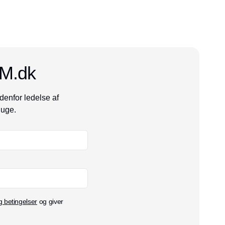
CM.dk
denfor ledelse af
 uge.
g betingelser
og giver