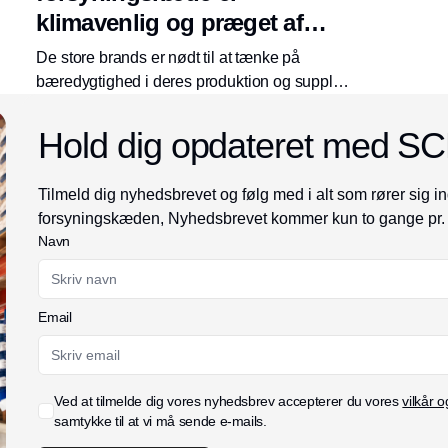
klimavenlig og præget af
samarbejde
De store brands er nødt til at tænke på
bæredygtighed i deres produktion og supply
chain for at mindske risici. Det kræver
samarbejde og investeringer i stor stil. Lykkes
Hold dig opdateret med S
det ikke, ser fremtiden usikker ud, mener bl.a.
Mars.
Tilmeld dig nyhedsbrevet og følg med i alt som rører sig in
forsyningskæden, Nyhedsbrevet kommer kun to gange pr.
Navn
Email
Ved at tilmelde dig vores nyhedsbrev accepterer du vores
vilkår o
samtykke til at vi må sende e-mails.