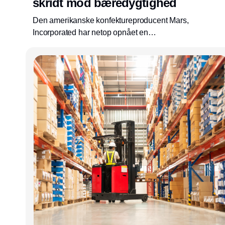
skridt mod bæredygtighed
Den amerikanske konfektureproducent Mars,
Incorporated har netop opnået en
skovrydningsfri forsyningskæde for palmeolie.
Det er lykkedes ved at forenkle
forsyningskæden markant. Virksomheden er
gået fra 1500 møller til under 100 – og målet
er også at halvere dette antal inden udgangen
af 2022.