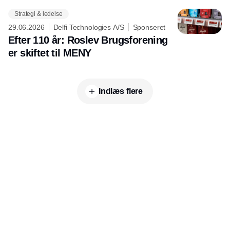
Strategi & ledelse
29.06.2026
Delfi Technologies A/S
Sponseret
Efter 110 år: Roslev Brugsforening
er skiftet til MENY
Indlæs flere
Udgiver
Horisont Gruppen a/s
Strandlodsvej 44
2300 København S
Telefon:
53506060
www.horisontgruppen.dk