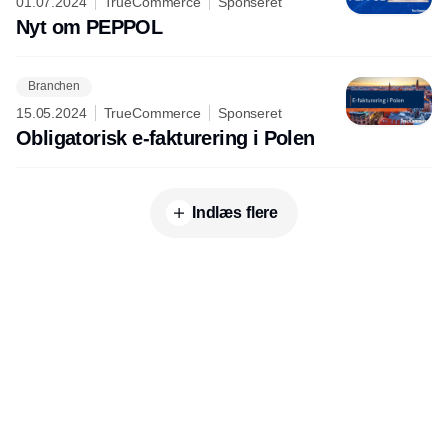
01.07.2024
TrueCommerce
Sponseret
Nyt om PEPPOL
Branchen
15.05.2024
TrueCommerce
Sponseret
Obligatorisk e-fakturering i Polen
Indlæs flere
Udgiver
Horisont Gruppen a/s
Strandlodsvej 44
2300 København S