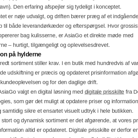
n). Den erfaring afspejler sig tydeligt i konceptet.
tet er nøje udvalgt, og driften bærer præg af et indgåend
 til både leverandørkæder og efterspørgsel. Hvor grossis
opererer bag kulisserne, er AsiaGo et direkte møde med
ne – hurtigt, tilgængeligt og oplevelsesdrevet.
on på hylderne
redt sortiment stiller krav. I en butik med hundredvis af 
de udskiftning er præcis og opdateret prisinformation afg
 kundeoplevelsen og for den daglige drift.
AsiaGo valgt en digital løsning med
digitale prisskilte
fra De
gies, som gør det muligt at opdatere priser og information
g samtidig sikre et ensartet visuelt udtryk i hele butikken.
 stort og dynamisk sortiment er det afgørende, at vores pr
formation altid er opdateret. Digitale prisskilte er derfor en