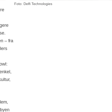
Foto: Delfi Technologies
vre
ugere
se.
n – fra
lers
owl:
enkel,
ultur,
lem,
dbyen