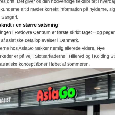
res drift. Det giver os den nødvendige fleksibilitet i hverd
t kunderne altid møder korrekt information på hylderne, si
 Sangari.
skridt i en større satsning
ngen i Rødovre Centrum er første skridt taget – og pege
 af asiatiske detailoplevelser i Danmark.
erne hos AsiaGo rækker nemlig allerede videre. Nye
keder er på vej i Slotsarkaderne i Hillerød og i Kolding St
 asiatiske koncept åbner i løbet af sommeren.