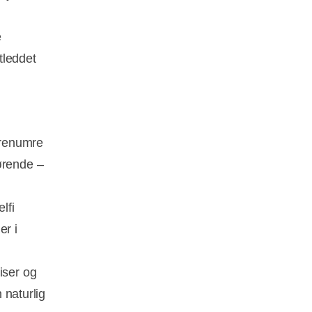
e
tleddet
varenumre
ørende –
lfi
er i
iser og
 naturlig