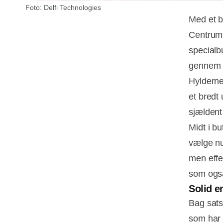
Foto: Delfi Technologies
Med et b
Centrum.
specialb
gennem e
Hylderne 
et bredt 
sjældent 
Midt i b
vælge nu
men effek
som også
Solid e
Bag sats
som har 