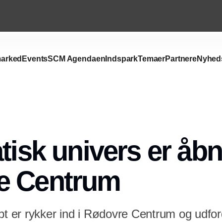
arked
Events
SCM Agendaen
Indspark
Temaer
Partnere
Nyhed
tisk univers er åbn
e Centrum
pt er rykker ind i Rødovre Centrum og udfor