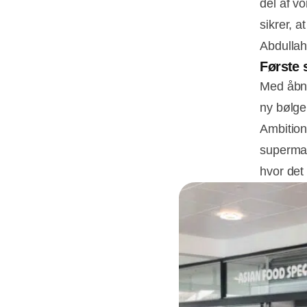
del af vo
sikrer, a
Abdullah
Første 
Med åbni
ny bølge
Ambition
supermar
hvor det