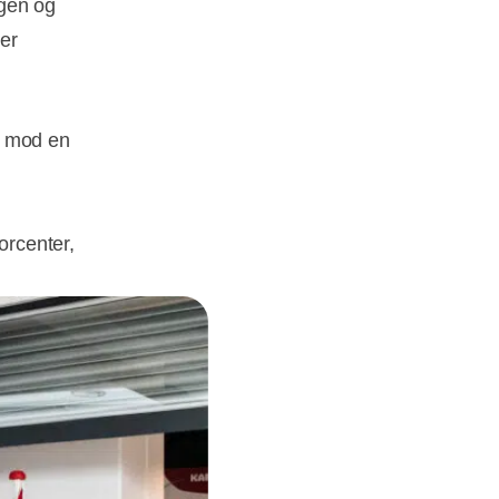
agen og
ger
r mod en
orcenter,