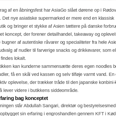
rag af en åbningsfest har AsiaGo slået dørene op i Rødo
 Det nye asiatiske supermarked er mere end en klassisk
utik og bringer et stykke af Asien tættere på danske forbr
t koncept, der forener detailhandel, takeaway og oplevel
bugner af autentiske råvarer og specialiteter fra hele Asie
udvalg af nudler til farverige snacks og drikkevarer, som el
findes lokalt.
utikken kan kunderne sammensætte deres egen noodles b
dler, få en skål ved kassen og selv tilføje varmt vand. En 
tiv oplevelse, der trækker tråde til den japanske konbini-k
 lever videre i butikkens siddeområde.
rfaring bag konceptet
ningen står Abdullah Sangari, direktør og bestyrelsesmed
opbygget sin erfaring i engroshandlen gennem KFT i Kø