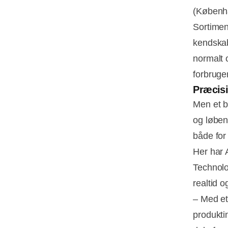
(Københav
Sortimen
kendskab
normalt 
forbruger
Præcisi
Men et b
og løben
både for
Her har 
Technolo
realtid o
– Med et
produktin