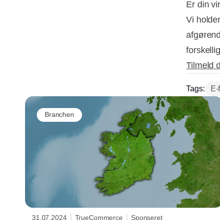
Er din v
Vi holde
afgørend
forskelli
Tilmeld 
Tags:
E-
Branchen
31.07.2024
TrueCommerce
Sponseret