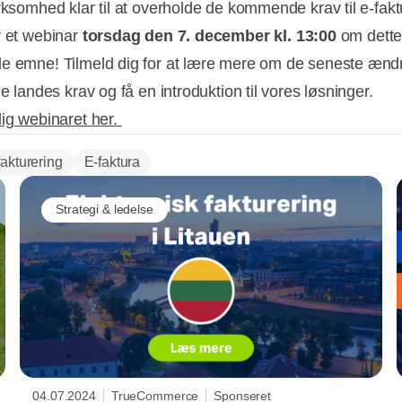
irksomhed klar til at overholde de kommende krav til e-fak
r et webinar
torsdag
den 7. december kl. 13:00
om dett
e emne! Tilmeld dig for at lære mere om de seneste ændr
ge landes krav og få en introduktion til vores løsninger.
dig webinaret her.
fakturering
E-faktura
Strategi & ledelse
04.07.2024
TrueCommerce
Sponseret