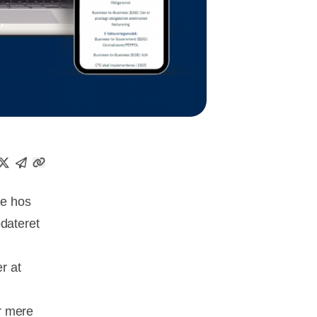
ne hos
pdateret
r at
r mere