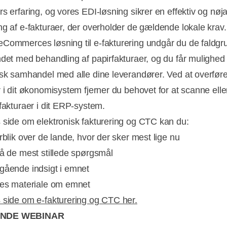
s erfaring, og vores EDI-løsning sikrer en effektiv og nøja
ng af e-fakturaer, der overholder de gældende lokale krav
Commerces løsning til e-fakturering undgår du de faldgru
ndet med behandling af papirfakturaer, og du får mulighed 
isk samhandel med alle dine leverandører. Ved at overfør
r i dit økonomisystem fjerner du behovet for at scanne elle
 fakturaer i dit ERP-system.
 side om elektronisk fakturering og CTC kan du:
rblik over de lande, hvor der sker mest lige nu
på de mest stillede spørgsmål
gående indsigt i emnet
res materiale om emnet
 side om e-fakturering og CTC her.
NDE WEBINAR