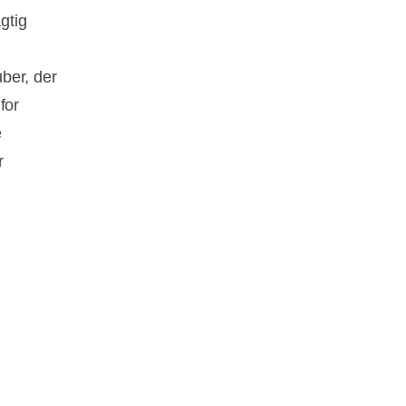
gtig
.
ber, der
for
e
r