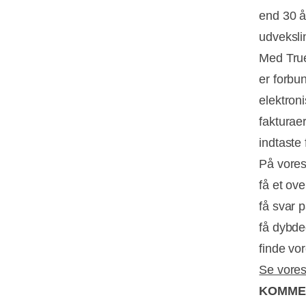
end 30 år
udveksli
Med True
er forbu
elektron
fakturae
indtaste
På vores
få et ove
få svar 
få dybde
finde vo
Se vores
KOMME