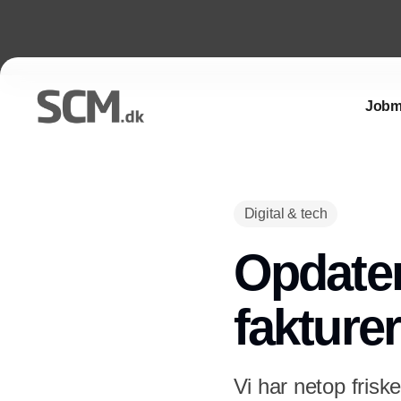
Jobm
Digital & tech
Opdater
fakture
Vi har netop fris