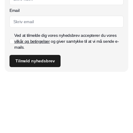
Email
Ved at tilmelde dig vores nyhedsbrev accepterer du vores
vilkår og betingelser
og giver samtykke til at vi må sende e-
mails.
Tilmeld nyhedsbrev
Udgiver
Horisont Gruppen a/s
Strandlodsvej 44
2300 København S