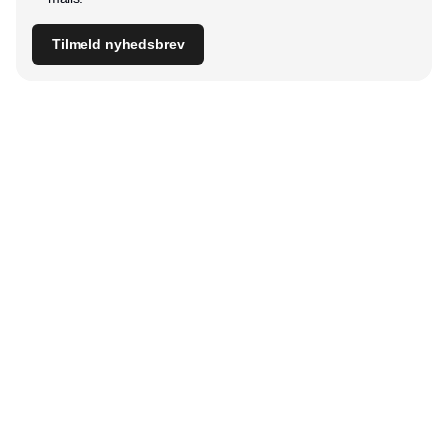
Tilmeld nyhedsbrev
Udgiver
Horisont Gruppen a/s
Strandlodsvej 44
2300 København S
Telefon:
53506060
www.horisontgruppen.dk
Indhold
Digital & tech
Produktion
Jobmarked
Distribution
Sourcing
Partnere