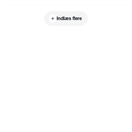
Indlæs flere
Udgiver
Horisont Gruppen a/s
Strandlodsvej 44
2300 København S
Telefon:
53506060
www.horisontgruppen.dk
Indhold
Digital & tech
Produktion
Jobmarked
Distribution
Sourcing
Partnere