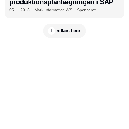
produktionsplanlægningen i SAP
05.11.2015
Mark Information A/S
Sponseret
Indlæs flere
Udgiver
Horisont Gruppen a/s
Strandlodsvej 44
2300 København S
Telefon:
53506060
www.horisontgruppen.dk
Indhold