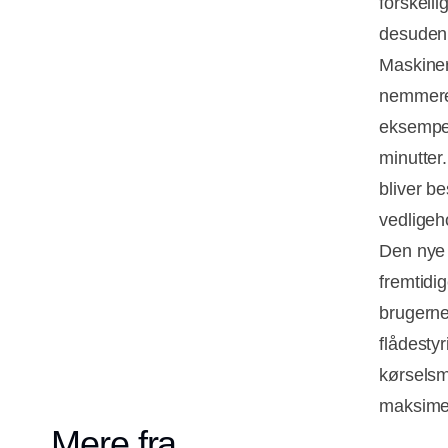
forskell
desuden 
Maskiner
nemmere 
eksempel
minutter
bliver b
vedligeh
Den nye 
fremtidi
brugerne
flådesty
kørselsm
maksime
Mere fra...