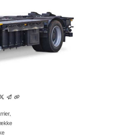
rier,
 række
ke