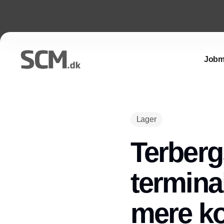
Jobm
Lager
Terber
termina
mere ko