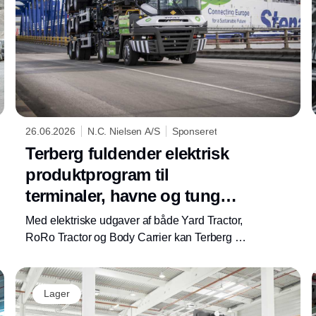
26.06.2026
N.C. Nielsen A/S
Sponseret
Terberg fuldender elektrisk
produktprogram til
terminaler, havne og tung
intern transport
Med elektriske udgaver af både Yard Tractor,
RoRo Tractor og Body Carrier kan Terberg nu
tilbyde et bredt elektrisk produktprogram til
virksomheder, der arbejder med terminaldrift,
havneoperationer, skiftelad og tung intern
Lager
transport. Hos N.C. Nielsen betyder det, at