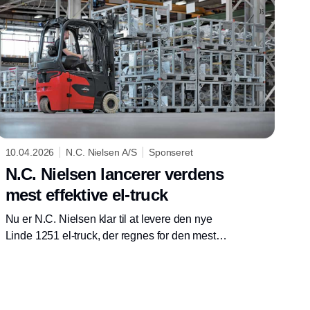
10.04.2026
N.C. Nielsen A/S
Sponseret
N.C. Nielsen lancerer verdens
mest effektive el-truck
Nu er N.C. Nielsen klar til at levere den nye
Linde 1251 el-truck, der regnes for den mest
effektive og kraftfulde gaffeltruck på markedet.
Trucken er et resultat af mange års
udviklingsarbejde hos Linde og den nye
portefølje af højt ydende el-truck opfylder stort