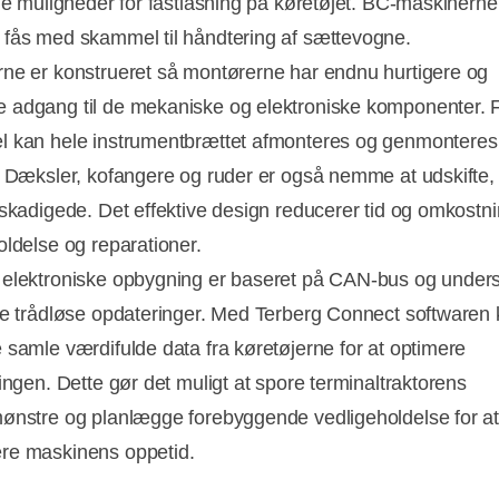
ige muligheder for fastlåsning på køretøjet. BC-maskinern
fås med skammel til håndtering af sættevogne.
ne er konstrueret så montørerne har endnu hurtigere og
adgang til de mekaniske og elektroniske komponenter. 
 kan hele instrumentbrættet afmonteres og genmonteres
. Dæksler, kofangere og ruder er også nemme at udskifte,
eskadigede. Det effektive design reducerer tid og omkostnin
oldelse og reparationer.
elektroniske opbygning er baseret på CAN-bus og unders
ge trådløse opdateringer. Med Terberg Connect softwaren
 samle værdifulde data fra køretøjerne for at optimere
ringen. Dette gør det muligt at spore terminaltraktorens
ønstre og planlægge forebyggende vedligeholdelse for a
re maskinens oppetid.