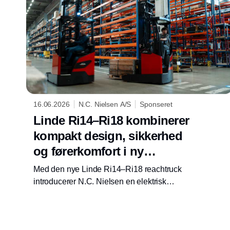
samme type, så den første bølge af Linde el-
truck nu er i sving på virksomhedens danske
produktionsanlæg.
16.06.2026
N.C. Nielsen A/S
Sponseret
Linde Ri14–Ri18 kombinerer
kompakt design, sikkerhed
og førerkomfort i ny
reachtruck
Med den nye Linde Ri14–Ri18 reachtruck
introducerer N.C. Nielsen en elektrisk
reachtruck til virksomheder, der vil kombinere
kompakt lagerdrift, høj sikkerhed og lithium-
ion energi i én løsning. Modellen er udviklet til