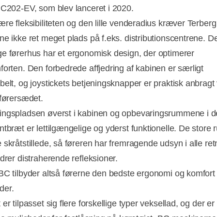
BC202-EV, som blev lanceret i 2020.
ære fleksibiliteten og den lille venderadius kræver Terber
ne ikke ret meget plads på f.eks. distributionscentrene. D
e førerhus har et ergonomisk design, der optimerer
forten. Den forbedrede affjedring af kabinen er særligt
belt, og joystickets betjeningsknapper er praktisk anbragt
 førersædet.
ngspladsen øverst i kabinen og opbevaringsrummene i d
tbræt er lettilgængelige og yderst funktionelle. De store 
 skråtstillede, så føreren har fremragende udsyn i alle ret
drer distraherende refleksioner.
BC tilbyder altså førerne den bedste ergonomi og komfort i
der.
er tilpasset sig flere forskellige typer veksellad, og der er