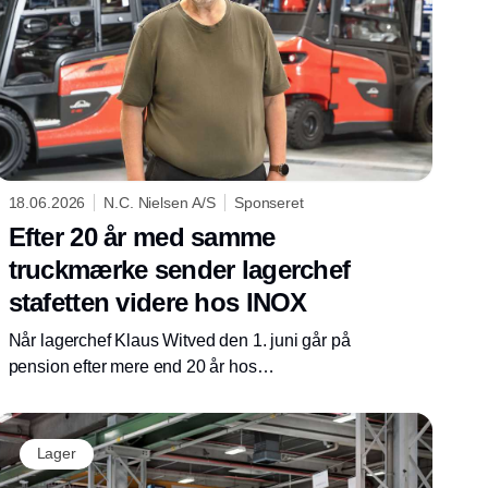
18.06.2026
N.C. Nielsen A/S
Sponseret
Efter 20 år med samme
truckmærke sender lagerchef
stafetten videre hos INOX
Når lagerchef Klaus Witved den 1. juni går på
pension efter mere end 20 år hos
stålgrossisten INOX i Ry, sker det med en
sidste investering i den interne logistik, som
han har været med til at udvikle gennem to
Lager
årtier.