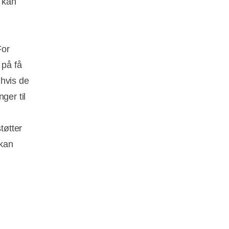
e kan
For
 på få
 hvis de
ger til
tøtter
 kan
t