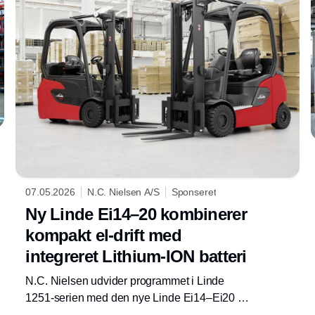
rådgivningen om elektrificering nu kan tage
afsæt i et samlet Terberg EV-program – fra
distributionscentre og logistikterminaler til
RoRo-havne, industrivirksomheder og
håndtering af skiftelad.
07.05.2026
N.C. Nielsen A/S
Sponseret
Ny Linde Ei14–20 kombinerer
kompakt el-drift med
integreret Lithium-ION batteri
N.C. Nielsen udvider programmet i Linde
1251-serien med den nye Linde Ei14–Ei20 –
en elektrisk modvægtstruck til virksomheder,