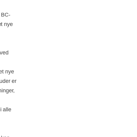
g BC-
et nye
 ved
et nye
ruder er
ninger,
 alle