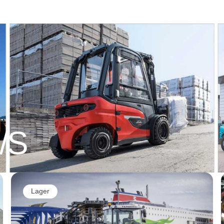
A/S
Lager