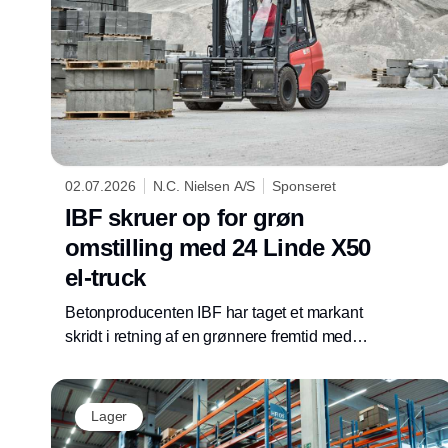
02.07.2026
N.C. Nielsen A/S
Sponseret
IBF skruer op for grøn
omstilling med 24 Linde X50
el-truck
Betonproducenten IBF har taget et markant
skridt i retning af en grønnere fremtid med
anskaffelsen af i alt 24 nye Linde X50
elektriske gaffeltruck. I foråret 2025 leverede
N.C. Nielsen de første 12 Linde X50 el-truck
Lager
og for nylig modtog IBF yderligere 12 Linde af