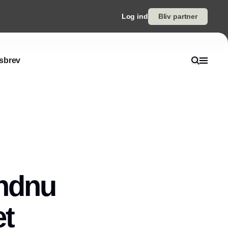
Log ind
Bliv partner
sbrev
endnu
et