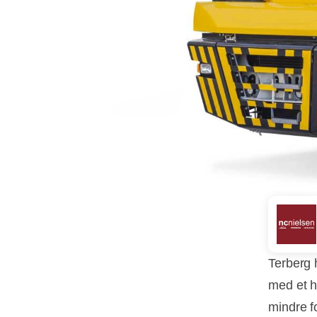
Terberg 
med et h
mindre f