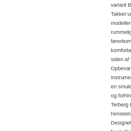
variant 
Takket v
modeller
rummelig
førerkom
komforta
siden af
Opbevari
instrumen
en smule
og forhin
Terberg 
henseen
Designet 