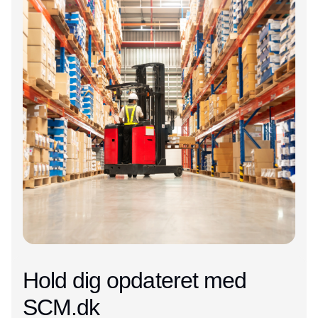
Hold dig opdateret med
SCM.dk