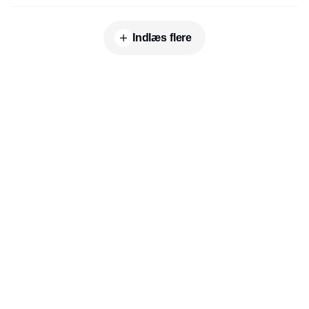
Indlæs flere
Udgiver
Horisont Gruppen a/s
Strandlodsvej 44
2300 København S
Telefon:
53506060
www.horisontgruppen.dk
Indhold
Digital & tech
Produktion
Jobmarked
Distribution
Sourcing
Partnere