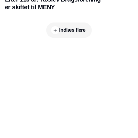
er skiftet til MENY
Indlæs flere
Udgiver
Horisont Gruppen a/s
Strandlodsvej 44
2300 København S
Telefon:
53506060
www.horisontgruppen.dk
Indhold
Digital & tech
Produktion
Jobmarked