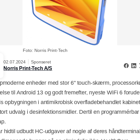
Foto: Norris Print-Tech
02.07.2024
Sponseret
Norris Print-Tech A/S
opmoderne enheder med stor 6" touch-skærm, processorkr
se til Android 13 og godt fremefter, nyeste WiFi 6 forud
vis opbygningen i antimikrobisk overfladebehandlet kabinet
stort udvalg i desinfektionsmidler. Dertil en programmérbar
ap.
r hidtil udbudt HC-udgaver af nogle af deres håndterminal