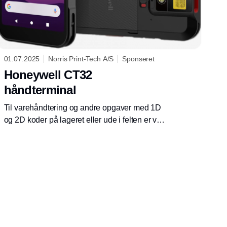
01.07.2025
Norris Print-Tech A/S
Sponseret
Honeywell CT32
håndterminal
Til varehåndtering og andre opgaver med 1D
og 2D koder på lageret eller ude i felten er vi
nu sammen med Honeywell på banen med
CT32 modellen.