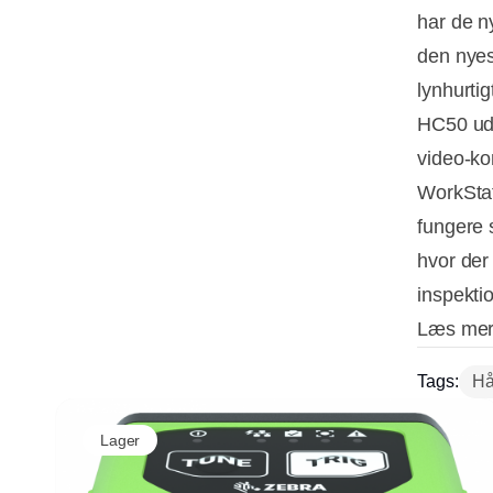
har de ny
den nyes
lynhurtig
HC50 udg
video-ko
WorkStat
fungere 
hvor der 
inspekti
Læs mer
Tags:
Hå
Lager