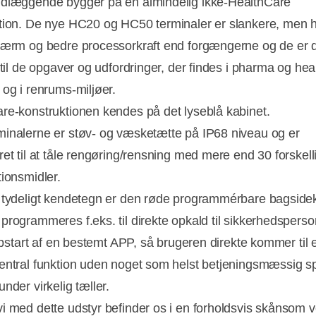
dlæggende bygger på en almindelig ikke-HealthCare
tion. De nye HC20 og HC50 terminaler er slankere, men 
kærm og bedre processorkraft end forgængerne og de er 
 til de opgaver og udfordringer, der findes i pharma og hea
 og i renrums-miljøer.
re-konstruktionen kendes på det lyseblå kabinet.
inalerne er støv- og væsketætte på IP68 niveau og er
ret til at tåle rengøring/rensning med mere end 30 forskell
tionsmidler.
 tydeligt kendetegn er den røde programmérbare bagside
programmeres f.eks. til direkte opkald til sikkerhedsperso
 opstart af en bestemt APP, så brugeren direkte kommer til 
entral funktion uden noget som helst betjeningsmæssig spi
nder virkelig tæller.
i med dette udstyr befinder os i en forholdsvis skånsom 