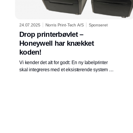
24.07.2025
Norris Print-Tech A/S
Sponseret
Drop printerbøvlet –
Honeywell har knækket
koden!
Vi kender det alt for godt: En ny labelprinter
skal integreres med et eksisterende system –
og så starter bøvlet. Drivere, uforståelige
kommandoer og dyre specialløsninger.