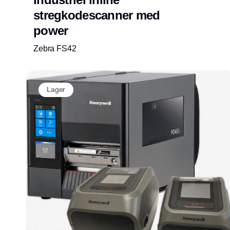
stregkodescanner med
power
Zebra FS42
Lager