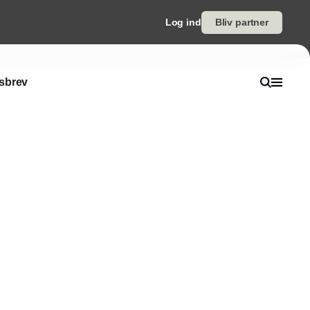
Log ind
Bliv partner
sbrev