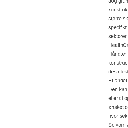
dog grun
konstruk
større s
specifikt
sektoren
HealthCa
Håndterm
konstrue
desinfek
Et andet
Den kan 
eller til
ønsket c
hvor seku
Selvom v