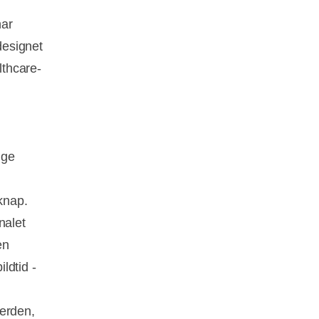
har
designet
lthcare-
ige
knap.
nalet
en
ldtid -
verden,