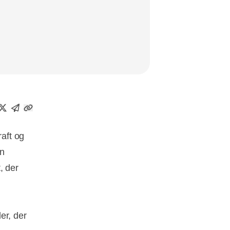
aft og
en
, der
er, der