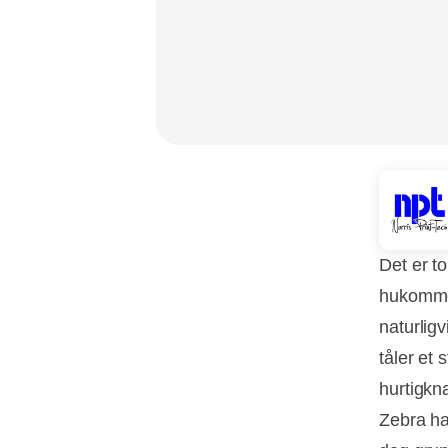
Det er t
hukommel
naturlig
tåler et 
hurtigkn
Zebra ha