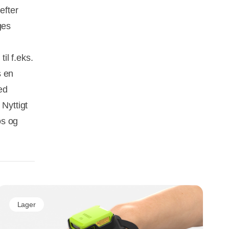
efter
ges
il f.eks.
s en
ed
 Nyttigt
os og
Lager