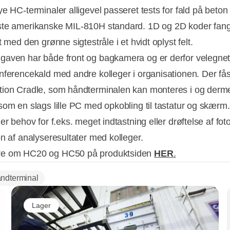
e HC-terminaler alligevel passeret tests for fald på beton 
te amerikanske MIL-810H standard. 1D og 2D koder fan
t med den grønne sigtestråle i et hvidt oplyst felt.
aven har både front og bagkamera og er derfor velegnet t
nferencekald med andre kolleger i organisationen. Der få
ion Cradle, som håndterminalen kan monteres i og derm
som en slags lille PC med opkobling til tastatur og skærm.
er behov for f.eks. meget indtastning eller drøftelse af fot
on af analyseresultater med kolleger.
e om HC20 og HC50 på produktsiden
HER
.
ndterminal
Lager