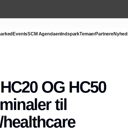
arked
Events
SCM Agendaen
Indspark
Temaer
Partnere
Nyhed
HC20 OG HC50
minaler til
healthcare