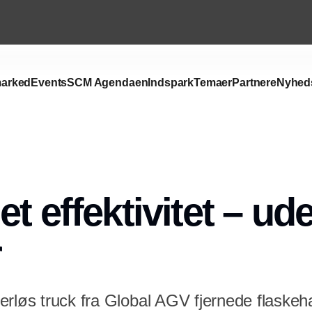
arked
Events
SCM Agendaen
Indspark
Temaer
Partnere
Nyhed
t effektivitet – ude
r
rløs truck fra Global AGV fjernede flaskeha