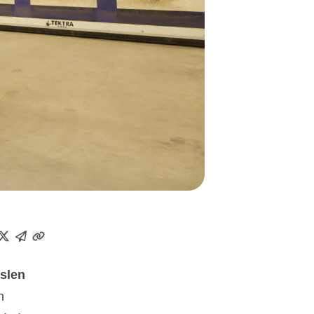
gslen
n