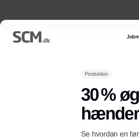
Jobm
Produktion
30 % øge
hænde
Se hvordan en føre