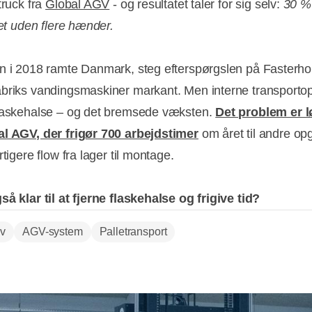
truck fra
Global AGV
- og resultatet taler for sig selv:
30 % 
tet uden flere hænder.
n i 2018 ramte Danmark, steg efterspørgslen på Fasterhol
briks vandingsmaskiner markant. Men interne transporto
laskehalse – og det bremsede væksten.
Det problem er 
l AGV, der frigør 700 arbejdstimer
om året til andre op
rtigere flow fra lager til montage.
så klar til at
fjerne flaskehalse og frigive tid?
v
AGV-system
Palletransport