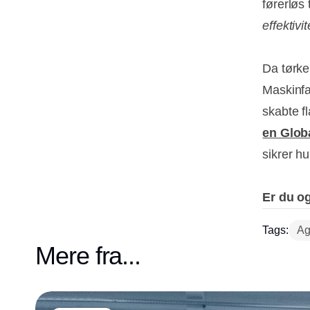
førerløs 
effektivi
Da tørke
Maskinfa
skabte f
en Globa
sikrer hu
Er du og
Tags:
Ag
Mere fra...