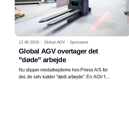
12.06.2026
Global AGV
Sponseret
Global AGV overtager det
”døde” arbejde
Nu slipper medarbejderne hos Priess A/S for
det, de selv kalder ”dødt arbejde”. En AGV fra
Global AGV har overtaget en kedelig, men
vigtig rute, som skal køres mindst fire gange i
timen. Samtidig er produktionens gange
blevet ryddet, hvilket optimerer sikkerheden.