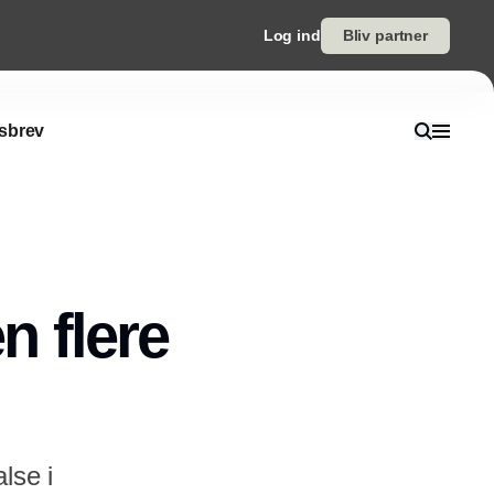
Log ind
Bliv partner
sbrev
n flere
lse i