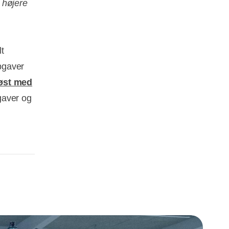
højere
t
pgaver
løst med
gaver og