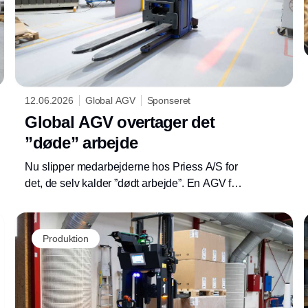
12.06.2026
Global AGV
Sponseret
Global AGV overtager det
”døde” arbejde
Nu slipper medarbejderne hos Priess A/S for
det, de selv kalder ”dødt arbejde”. En AGV fra
Global AGV har overtaget en kedelig, men
vigtig rute, som skal køres mindst fire gange i
timen. Samtidig er produktionens gange
Produktion
blevet ryddet, hvilket optimerer sikkerheden.