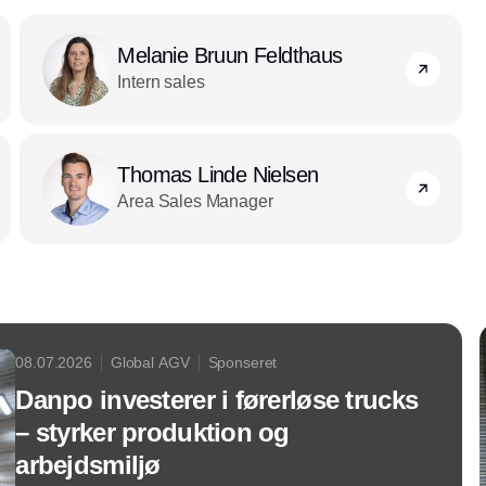
Melanie Bruun Feldthaus
Intern sales
Thomas Linde Nielsen
Area Sales Manager
08.07.2026
Global AGV
Sponseret
Danpo investerer i førerløse trucks
– styrker produktion og
arbejdsmiljø