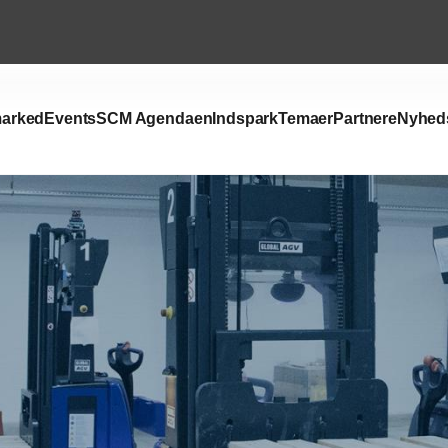
arked
Events
SCM Agendaen
Indspark
Temaer
Partnere
Nyhed