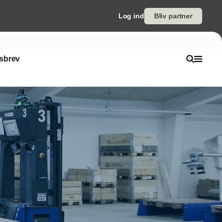
Log ind
Bliv partner
sbrev