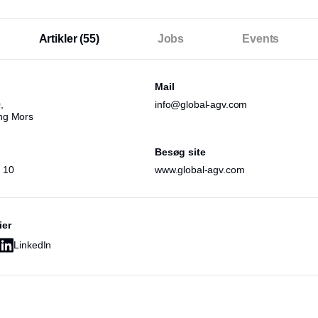
Artikler
(55)
Jobs
Events
Mail
,
info@global-agv.com
ng Mors
Besøg site
 10
www.global-agv.com
ier
LinkedIn