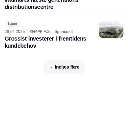
distributionscentre
Lager
29.04.2025
KNAPP A/S
Sponseret
Grossist investerer i fremtidens
kundebehov
Indlæs flere
Udgiver
Horisont Gruppen a/s
Strandlodsvej 44