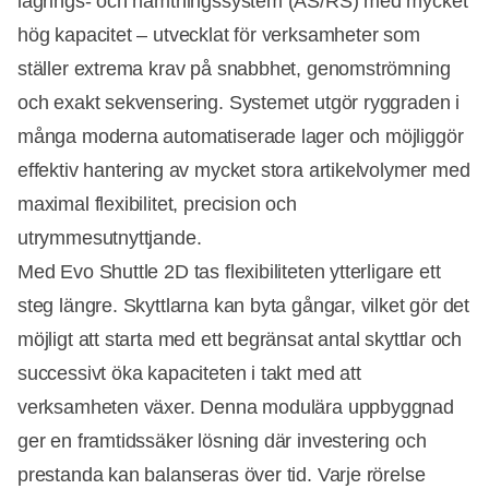
lagrings- och hämtningssystem (AS/RS) med mycket
hög kapacitet – utvecklat för verksamheter som
ställer extrema krav på snabbhet, genomströmning
och exakt sekvensering. Systemet utgör ryggraden i
många moderna automatiserade lager och möjliggör
effektiv hantering av mycket stora artikelvolymer med
maximal flexibilitet, precision och
utrymmesutnyttjande.
Med Evo Shuttle 2D tas flexibiliteten ytterligare ett
steg längre. Skyttlarna kan byta gångar, vilket gör det
möjligt att starta med ett begränsat antal skyttlar och
successivt öka kapaciteten i takt med att
verksamheten växer. Denna modulära uppbyggnad
ger en framtidssäker lösning där investering och
prestanda kan balanseras över tid. Varje rörelse