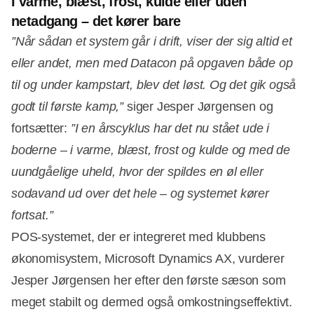
I varme, blæst, frost, kulde eller uden
netadgang – det kører bare
”Når sådan et system går i drift, viser der sig altid et
eller andet, men med Datacon på opgaven både op
til og under kampstart, blev det løst. Og det gik også
godt til første kamp,”
siger Jesper Jørgensen og
fortsætter:
”I en årscyklus har det nu stået ude i
boderne – i varme, blæst, frost og kulde og med de
uundgåelige uheld, hvor der spildes en øl eller
sodavand ud over det hele – og systemet kører
fortsat.”
POS-systemet, der er integreret med klubbens
økonomisystem, Microsoft Dynamics AX, vurderer
Jesper Jørgensen her efter den første sæson som
meget stabilt og dermed også omkostningseffektivt.