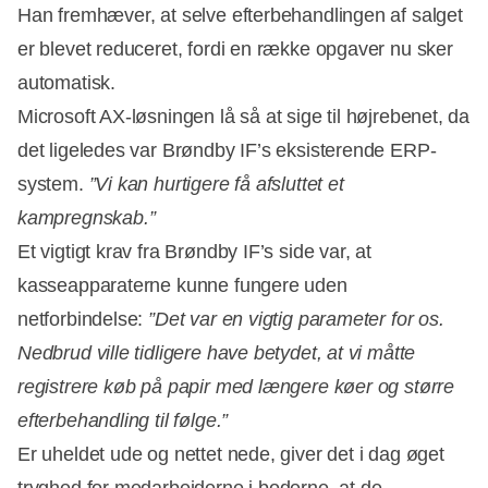
Han fremhæver, at selve efterbehandlingen af salget
er blevet reduceret, fordi en række opgaver nu sker
automatisk.
Microsoft AX-løsningen lå så at sige til højrebenet, da
det ligeledes var Brøndby IF’s eksisterende ERP-
system.
”Vi kan hurtigere få afsluttet et
kampregnskab.”
Et vigtigt krav fra Brøndby IF’s side var, at
kasseapparaterne kunne fungere uden
netforbindelse:
”Det var en vigtig parameter for os.
Nedbrud ville tidligere have betydet, at vi måtte
registrere køb på papir med længere køer og større
efterbehandling til følge.”
Er uheldet ude og nettet nede, giver det i dag øget
tryghed for medarbejderne i boderne, at de