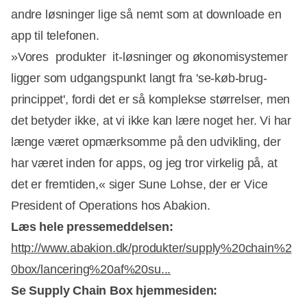
andre løsninger lige så nemt som at downloade en
app til telefonen.
»Vores produkter  it-løsninger og økonomisystemer 
ligger som udgangspunkt langt fra 'se-køb-brug-
princippet', fordi det er så komplekse størrelser, men
det betyder ikke, at vi ikke kan lære noget her. Vi har
længe været opmærksomme på den udvikling, der
har været inden for apps, og jeg tror virkelig på, at
det er fremtiden,« siger Sune Lohse, der er Vice
President of Operations hos Abakion.
Læs hele pressemeddelsen:
http://www.abakion.dk/produkter/supply%20chain%2
0box/lancering%20af%20su...
Se Supply Chain Box hjemmesiden: