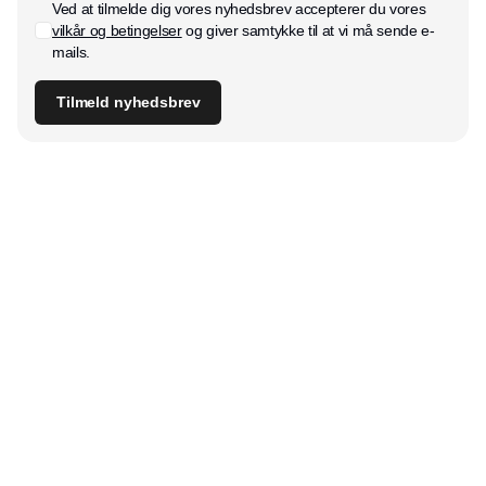
Ved at tilmelde dig vores nyhedsbrev accepterer du vores
vilkår og betingelser
og giver samtykke til at vi må sende e-
mails.
Tilmeld nyhedsbrev
Udgiver
Horisont Gruppen a/s
Strandlodsvej 44
2300 København S
Telefon:
53506060
www.horisontgruppen.dk
Indhold