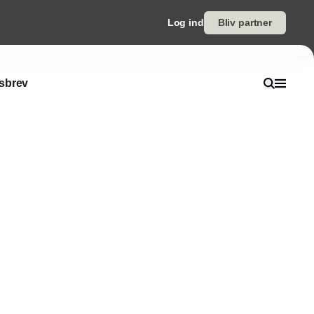
Log ind
Bliv partner
sbrev