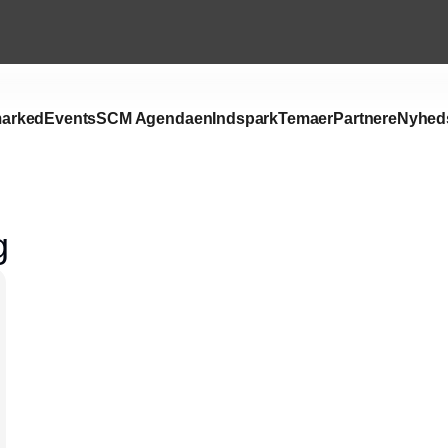
arked
Events
SCM Agendaen
Indspark
Temaer
Partnere
Nyhed
Annonce
g