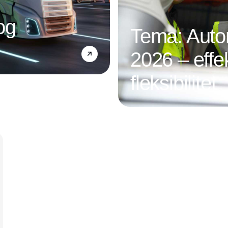
og
Tema: Autom
2026 – effek
fleksibilitet
Annonce