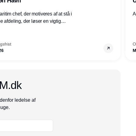
røn Havn
U
tim chef, der motiveres af at stå i
A
 afdeling, der løser en vigtig
mheder, Thyborøn by, Lemvig
vestjylland.
sfrist
O
26
M
CM.dk
denfor ledelse af
 uge.