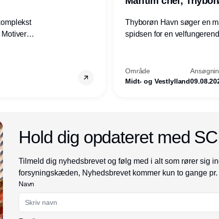
Maritim chef, Thybo
 komplekst
Thyborøn Havn søger en mari
? Motiveres
spidsen for en velfungerende
? Vil du
opgave for havnens virkso
ion hos
Kommune - og for hele Nord
Område
Ansøgning
Midt- og Vestlylland
09.08.20
Annonce
Hold dig opdateret med S
Tilmeld dig nyhedsbrevet og følg med i alt som rører sig in
forsyningskæden, Nyhedsbrevet kommer kun to gange pr.
Navn