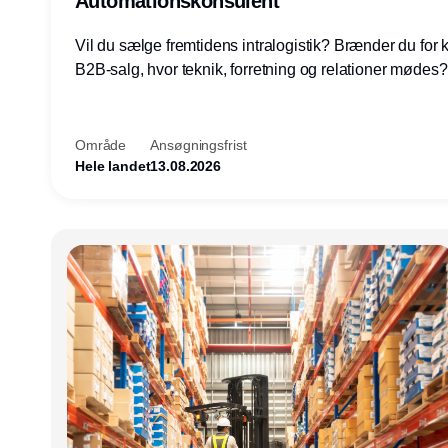
Automationskonsulent
Vil du sælge fremtidens intralogistik? Brænder du for
B2B-salg, hvor teknik, forretning og relationer mødes
du af at designe løsninger – ikke blot sælge produkter
arbejde med AGV/AMR, automation og systemintegrat
nogle af Danmarks mest spændende produktions- og
Område
Ansøgningsfrist
logistikvirksomheder?
Hele landet
13.08.2026