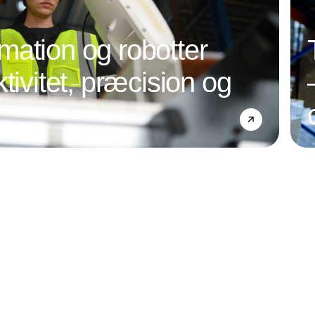
ation og robotter
tivitet, præcision og