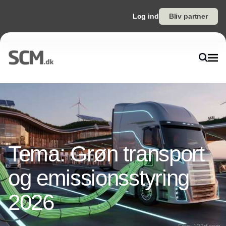
Log ind
Bliv partner
Tema: Grøn transport
og emissionsstyring
2026