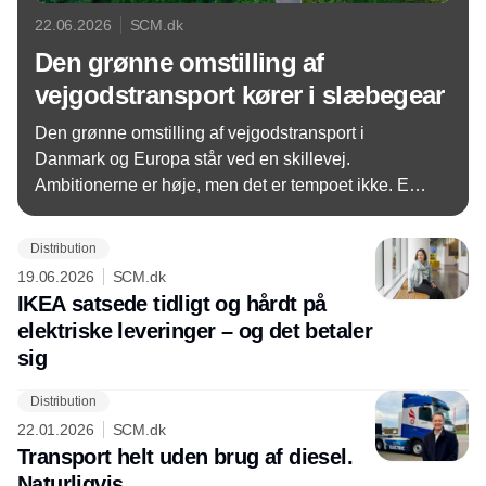
22.06.2026
SCM.dk
Den grønne omstilling af
vejgodstransport kører i slæbegear
Den grønne omstilling af vejgodstransport i
Danmark og Europa står ved en skillevej.
Ambitionerne er høje, men det er tempoet ikke. En
analyse viser, at tempoet skal markant op for at
opnå klima- og konkurrencemål – og at vejen er
Distribution
spækket med trafikchikaner.
19.06.2026
SCM.dk
IKEA satsede tidligt og hårdt på
elektriske leveringer – og det betaler
sig
Distribution
22.01.2026
SCM.dk
Transport helt uden brug af diesel.
Naturligvis