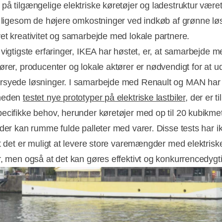
på tilgængelige elektriske køretøjer og ladestruktur være
, ligesom de højere omkostninger ved indkøb af grønne lø
et kreativitet og samarbejde med lokale partnere.
 vigtigste erfaringer, IKEA har høstet, er, at samarbejde m
ører, producenter og lokale aktører er nødvendigt for at ud
syede løsninger. I samarbejde med Renault og MAN har
heden
testet nye prototyper på elektriske lastbiler
, der er t
ecifikke behov, herunder køretøjer med op til 20 kubikme
 der kan rumme fulde palleter med varer. Disse tests har i
at det er muligt at levere store varemængder med elektrisk
r, men også at det kan gøres effektivt og konkurrencedygti