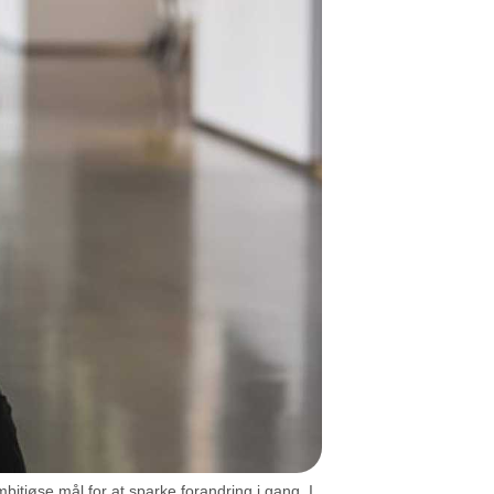
bitiøse mål for at sparke forandring i gang. I