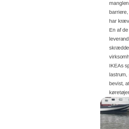
manglen 
barriere
har kræv
En af de
leverand
skrædder
virksom
IKEAs sp
lastrum,
bevist, 
køretøje