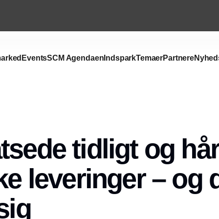
arked
Events
SCM Agendaen
Indspark
Temaer
Partnere
Nyhed
Annonce
tsede tidligt og hå
ke leveringer – og 
sig