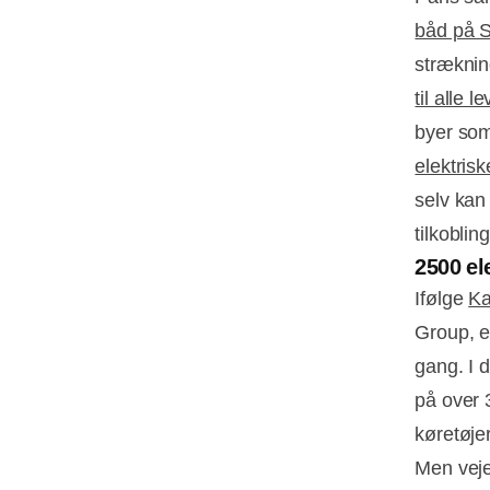
båd på 
stræknin
til alle 
byer so
elektrisk
selv kan
tilkobli
2500 el
Ifølge
Ka
Group, e
gang. I 
på over 
køretøjer 
Men veje