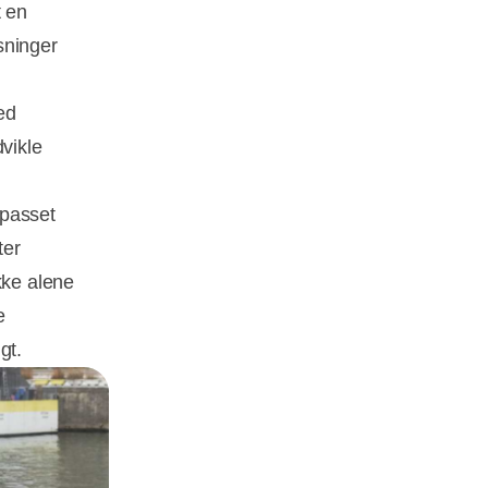
t en
sninger
ed
vikle
ilpasset
ter
kke alene
e
gt.