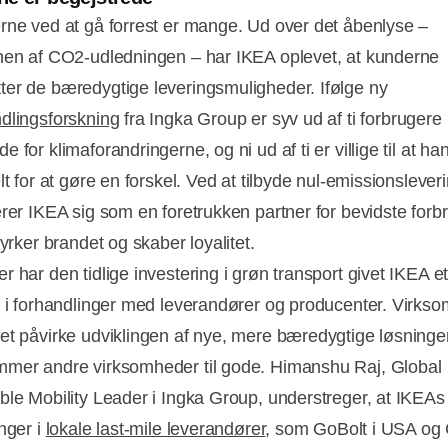
rne ved at gå forrest er mange. Ud over det åbenlyse –
nen af CO2-udledningen – har IKEA oplevet, at kunderne
er de bæredygtige leveringsmuligheder. Ifølge ny
dlingsforskning
fra Ingka Group er syv ud af ti forbrugere
 for klimaforandringerne, og ni ud af ti er villige til at ha
lt for at gøre en forskel. Ved at tilbyde nul-emissionslever
erer IKEA sig som en foretrukken partner for bevidste forb
tyrker brandet og skaber loyalitet.
 har den tidlige investering i grøn transport givet IKEA e
g i forhandlinger med leverandører og producenter. Virk
et påvirke udviklingen af nye, mere bæredygtige løsninger
mer andre virksomheder til gode. Himanshu Raj, Global
ble Mobility Leader i Ingka Group, understreger, at IKEAs
nger i
lokale last-mile leverandører
, som GoBolt i USA og