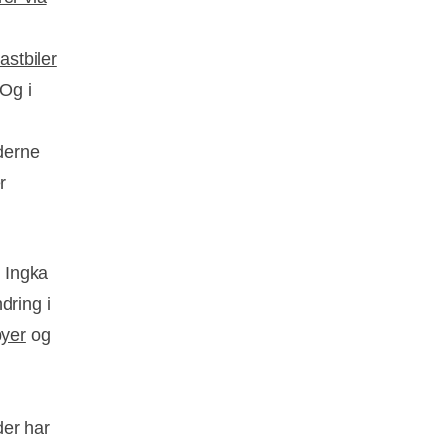
astbiler
 Og i
derne
r
b Ingka
dring i
byer
og
der har