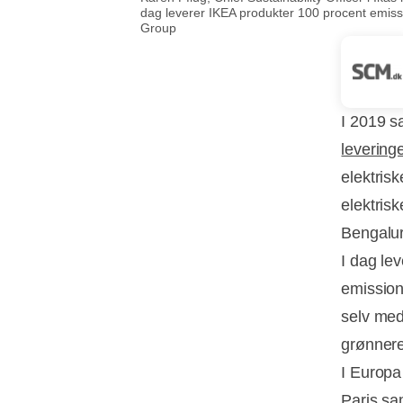
dag leverer IKEA produkter 100 procent emissio
Group
I 2019 s
levering
elektris
elektris
Bengalur
I dag le
emissions
selv med
grønnere
I Europa
Paris s