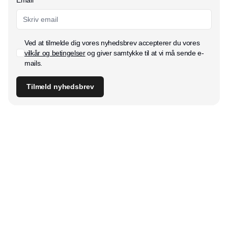
Email
Ved at tilmelde dig vores nyhedsbrev accepterer du vores
vilkår og betingelser
og giver samtykke til at vi må sende e-
mails.
Tilmeld nyhedsbrev
Udgiver
Horisont Gruppen a/s
Strandlodsvej 44
2300 København S
Telefon:
53506060