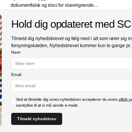
dokumentfalsk og risici for slavelignende
forhold hos deres leverandørs
underleverandører af tropisk træ fra Brasilien.
Hold dig opdateret med S
Tilmeld dig nyhedsbrevet og følg med i alt som rører sig in
forsyningskæden, Nyhedsbrevet kommer kun to gange pr.
Navn
Email
Ved at tilmelde dig vores nyhedsbrev accepterer du vores
vilkår o
samtykke til at vi må sende e-mails.
Tilmeld nyhedsbrev