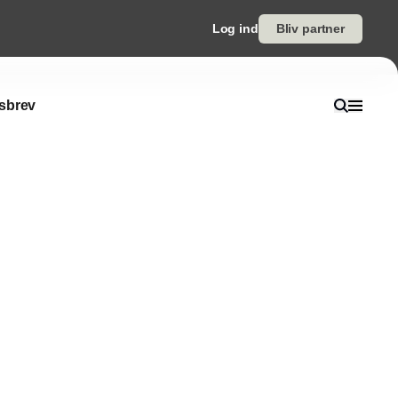
Log ind
Bliv partner
sbrev