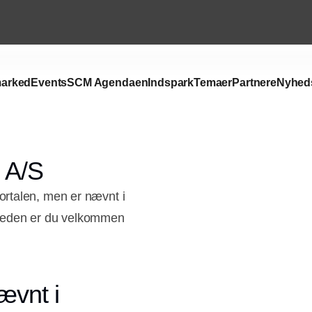
arked
Events
SCM Agendaen
Indspark
Temaer
Partnere
Nyhed
 A/S
rtalen, men er nævnt i
mheden er du velkommen
ævnt i