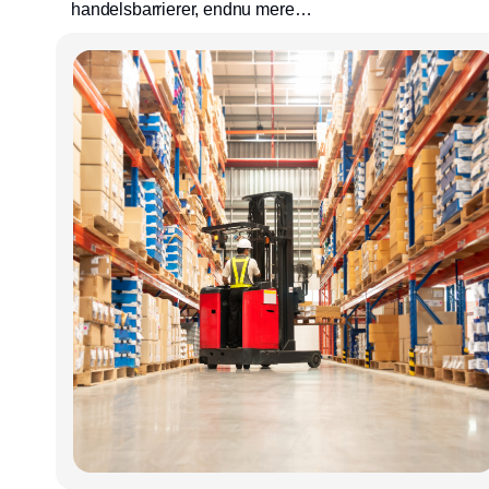
handelsbarrierer, endnu mere
gennemsigtighed, digitalisering og ikke
mindst kompetenceudvikling præger
prognoserne for supply chain management i
2020. Én anbefaling lyder: Forstå hvordan
forandringer påvirker forsyningskæden og
prioritér det, der batter mest. Læs de første
fem eksperters svar på de samme to
spørgsmål om, hvordan de forventer supply
chain-agendaen vil se ud i 2020.