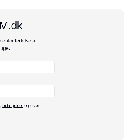
CM.dk
denfor ledelse af
 uge.
g betingelser
og giver