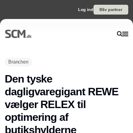
Log ind
Bliv partner
Branchen
Den tyske
dagligvaregigant REWE
vælger RELEX til
optimering af
butikshylderne