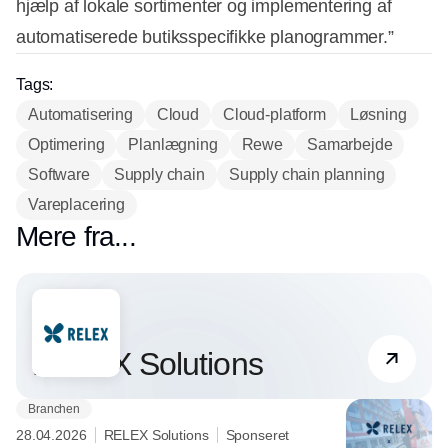
hjælp af lokale sortimenter og implementering af
automatiserede butiksspecifikke planogrammer.”
Tags:
Automatisering
Cloud
Cloud-platform
Løsning
Optimering
Planlægning
Rewe
Samarbejde
Software
Supply chain
Supply chain planning
Vareplacering
Mere fra...
Partner
RELEX Solutions
Branchen
28.04.2026
RELEX Solutions
Sponseret