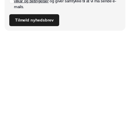
vilkår og betingelser
og giver samtykke til at vi må sende e-
mails.
Tilmeld nyhedsbrev
Udgiver
Horisont Gruppen a/s
Strandlodsvej 44
2300 København S
Telefon:
53506060
www.horisontgruppen.dk
Indhold
Digital & tech
Produktion
Jobmarked