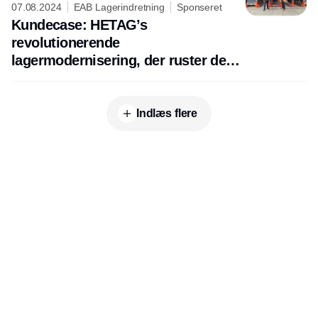
07.08.2024
EAB Lagerindretning
Sponseret
Kundecase: HETAG’s
revolutionerende
lagermodernisering, der ruster dem
til fremtiden
Indlæs flere
Udgiver
Horisont Gruppen a/s
Strandlodsvej 44
2300 København S
Telefon:
53506060
www.horisontgruppen.dk