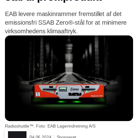
EAB levere maskinrammer fremstillet af det
emissionsfri SSAB Zero®-stål for at minimere
virksomhedens klimaaftryk.
Radioshuttle™. Foto: EAB Lagerindretning A/S
04.06.2024
Sponseret