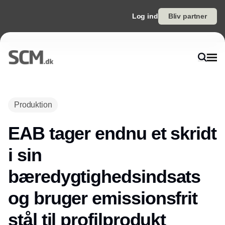
Log ind
Bliv partner
Produktion
EAB tager endnu et skridt
i sin
bæredygtighedsindsats
og bruger emissionsfrit
stål til profilprodukt