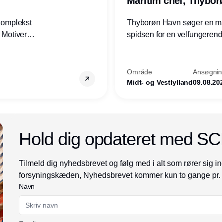
Maritim chef, Thybo
 komplekst
Thyborøn Havn søger en mari
? Motiveres
spidsen for en velfungerende
? Vil du
opgave for havnens virkso
ion hos
Kommune - og for hele Nord
Område
Ansøgning
Midt- og Vestlylland
09.08.20
Annonce
Hold dig opdateret med S
Tilmeld dig nyhedsbrevet og følg med i alt som rører sig in
forsyningskæden, Nyhedsbrevet kommer kun to gange pr.
Navn