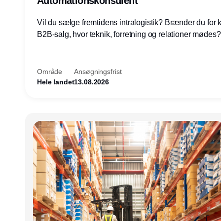
Automationskonsulent
Vil du sælge fremtidens intralogistik? Brænder du for
B2B-salg, hvor teknik, forretning og relationer mødes
du af at designe løsninger – ikke blot sælge produkter
arbejde med AGV/AMR, automation og systemintegrat
nogle af Danmarks mest spændende produktions- og
Område
Ansøgningsfrist
logistikvirksomheder?
Hele landet
13.08.2026