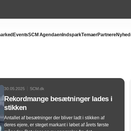
arked
Events
SCM Agendaen
Indspark
Temaer
Partnere
Nyhed
Annonce
30.05.2025
SCM.dk
Rekordmange besætninger lades i
stikken
Antallet af besætninger der bliver ladt i stikken af
deres ejere, er steget markant i løbet af årets første