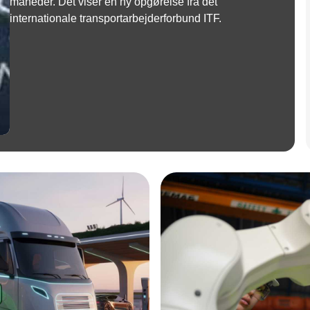
måneder. Det viser en ny opgørelse fra det
internationale transportarbejderforbund ITF.
Annonce