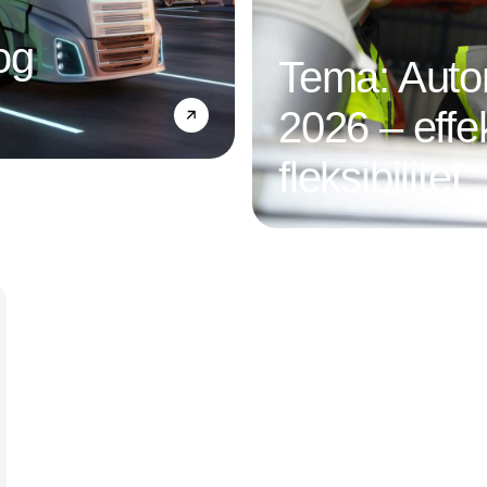
og
Tema: Autom
2026 – effek
fleksibilitet
Annonce