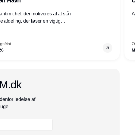
røn Havn
U
tim chef, der motiveres af at stå i
A
 afdeling, der løser en vigtig
mheder, Thyborøn by, Lemvig
vestjylland.
sfrist
O
26
M
CM.dk
denfor ledelse af
 uge.