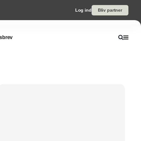
Log ind
Bliv partner
sbrev