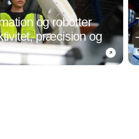
ation og robotter
tivitet, præcision og