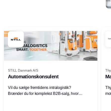
Annonce
STILL Danmark A/S
Thy
Automationskonsulent
Ma
Vil du sælge fremtidens intralogistik?
Thy
Brænder du for komplekst B2B-salg, hvor
mot
teknik, forretning og relationer mødes?
vel
Motiveres du af at designe løsninger – ikke
opg