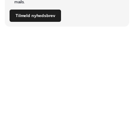
mails.
Tilmeld nyhedsbrev
Udgiver
Horisont Gruppen a/s
Strandlodsvej 44
2300 København S
Telefon:
53506060
www.horisontgruppen.dk
Indhold
Digital & tech
Produktion
Jobmarked
Distribution
Sourcing
Partnere