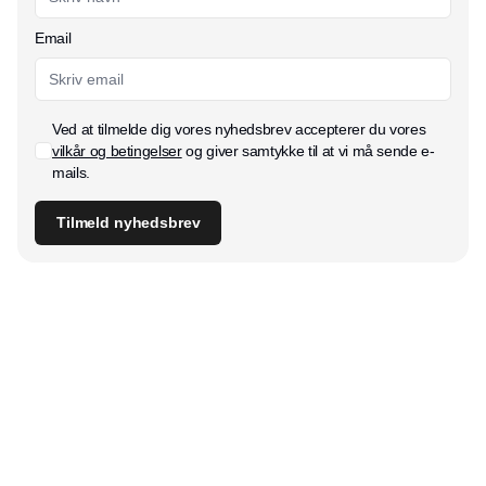
Email
Ved at tilmelde dig vores nyhedsbrev accepterer du vores
vilkår og betingelser
og giver samtykke til at vi må sende e-
mails.
Tilmeld nyhedsbrev
Udgiver
Horisont Gruppen a/s
Strandlodsvej 44
2300 København S