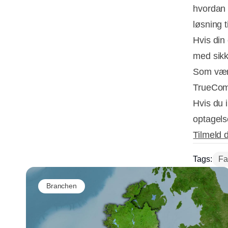
hvordan 
løsning 
Hvis din 
med sikk
Som vært
TrueCom
Hvis du i
optagels
Tilmeld 
Tags:
Fa
Branchen