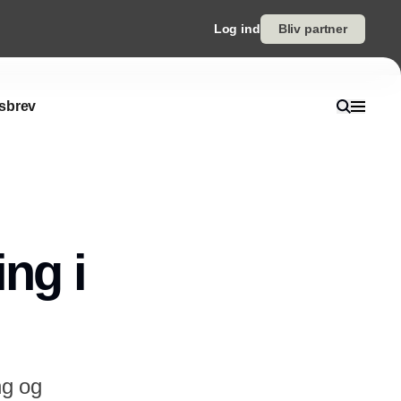
Log ind
Bliv partner
sbrev
ing i
ng og