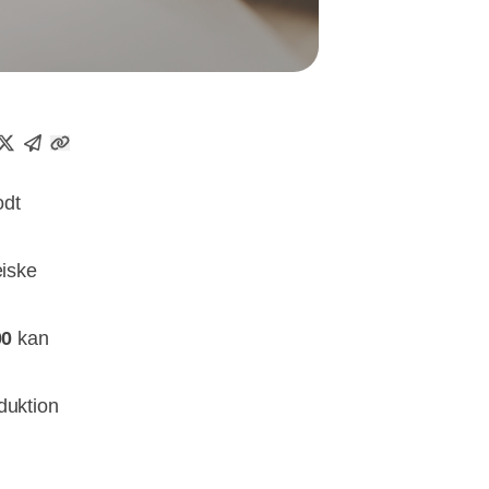
odt
iske
00
kan
oduktion