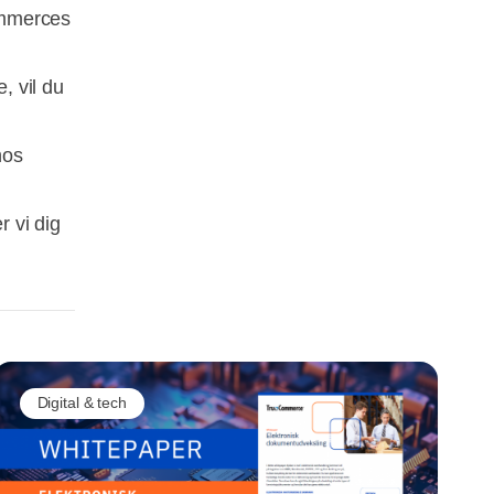
ommerces
, vil du
hos
r vi dig
Digital & tech