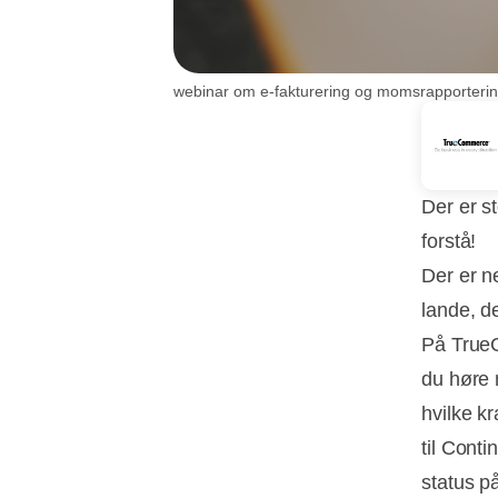
webinar om e-fakturering og momsrapporterin
Der er s
forstå!
Der er n
lande, d
På True
du høre
hvilke kr
til Cont
status på