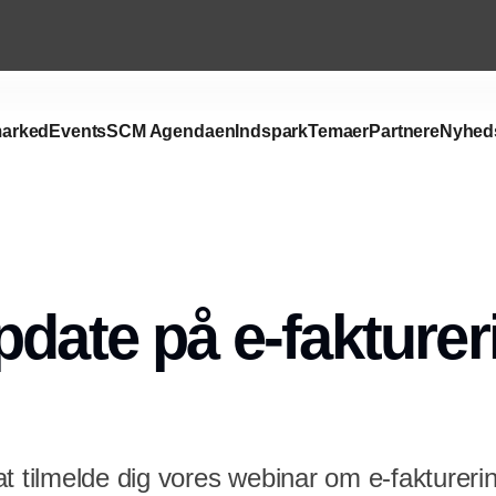
arked
Events
SCM Agendaen
Indspark
Temaer
Partnere
Nyhed
pdate på e-fakturer
t tilmelde dig vores webinar om e-faktureri