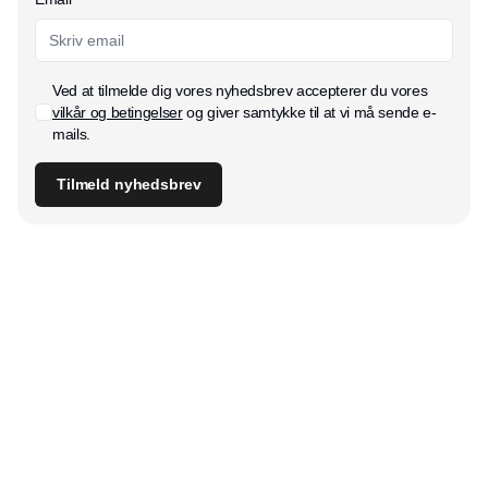
Ved at tilmelde dig vores nyhedsbrev accepterer du vores
vilkår og betingelser
og giver samtykke til at vi må sende e-
mails.
Tilmeld nyhedsbrev
Udgiver
Horisont Gruppen a/s
Strandlodsvej 44
2300 København S
Telefon:
53506060