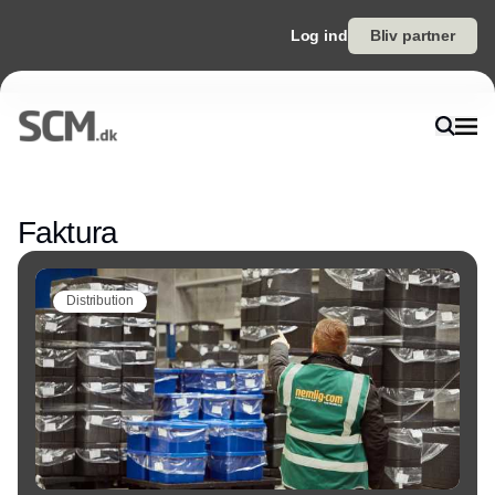
Log ind
Bliv partner
Annonce
Faktura
Distribution