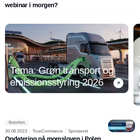
webinar i morgen?
Tema: Grøn transport og
emissionsstyring 2026
Branchen
Annonce
30.08.2023
TrueCommerce
Sponseret
Opdatering på momsloven i Polen