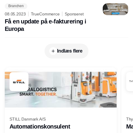
Branchen
08.05.2023
TrueCommerce
Sponseret
Få en update på e-fakturering i
Europa
Indlæs flere
STILL Danmark A/S
Thy
Automationskonsulent
Ma