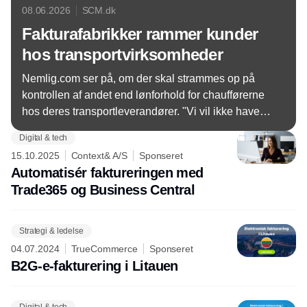
08.06.2026
SCM.dk
Fakturafabrikker rammer kunder
hos transportvirksomheder
Nemlig.com ser på, om der skal strammes op på
kontrollen af andet end lønforhold for chaufførerne
hos deres transportleverandører. "Vi vil ikke have
samarbejdspartnere med uorden i
Digital & tech
forretningsførelsen".
15.10.2025
Context& A/S
Sponseret
Automatisér faktureringen med
Trade365 og Business Central
Strategi & ledelse
04.07.2024
TrueCommerce
Sponseret
B2G-e-fakturering i Litauen
Digital & tech