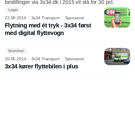
bestillinger via 3x34.dk i 2015 vil stå for 30 pct.
Lager
22.08.2014
3x34 Transport
Sponseret
Flytning med ét tryk - 3x34 først
med digital flyttevogn
Branchen
20.05.2014
3x34 Transport
Sponseret
3x34 kører flyttebilen i plus
Udgiver
Horisont Gruppen a/s
Strandlodsvej 44
2300 København S