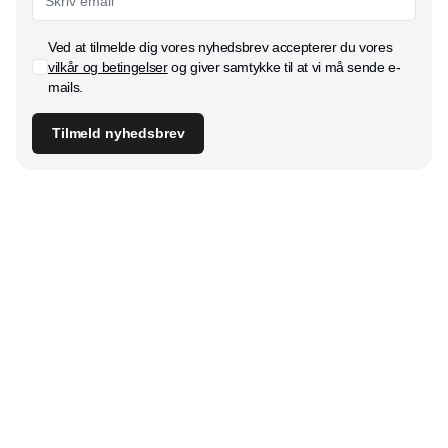
Ved at tilmelde dig vores nyhedsbrev accepterer du vores
vilkår og betingelser
og giver samtykke til at vi må sende e-
mails.
Tilmeld nyhedsbrev
Udgiver
Horisont Gruppen a/s
Strandlodsvej 44
2300 København S
Telefon:
53506060
www.horisontgruppen.dk